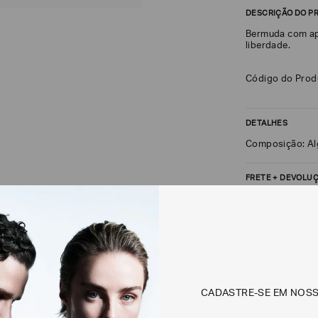
DESCRIÇÃO DO P
Bermuda com ape
liberdade.
Código do Pro
DETALHES
Composição: Al
FRETE + DEVOLU
CALCULAR FRETE
Não sei meu CEP
Os preços, prazos 
CADASTRE-SE EM NOS
em consulta.