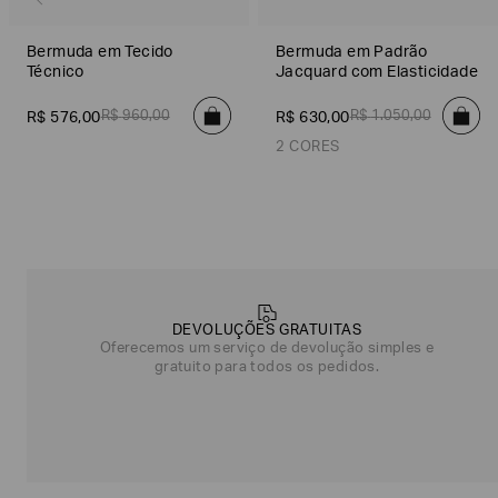
Bermuda em Tecido
Bermuda em Padrão
Técnico
Jacquard com Elasticidade
R$
960
,
00
R$
1
.
050
,
00
R$
576
,
00
R$
630
,
00
2 CORES
Preto
Off White
Poderia
nos
contar
DEVOLUÇÕES GRATUITAS
mais
Oferecemos um serviço de devolução simples e
sobre
gratuito para todos os pedidos.
você?
NOME*
SOBRENOME*