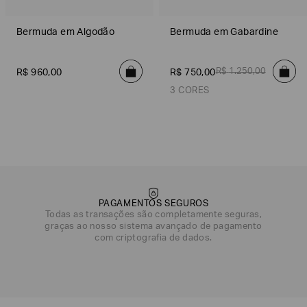
Bermuda em Algodão
Bermuda em Gabardine
R$
1
.
250
,
00
R$
960
,
00
R$
750
,
00
3 CORES
Branco
Bege
Azul
PAGAMENTOS SEGUROS
Todas as transações são completamente seguras,
graças ao nosso sistema avançado de pagamento
com criptografia de dados.
DATA DE NASCIMENTO*