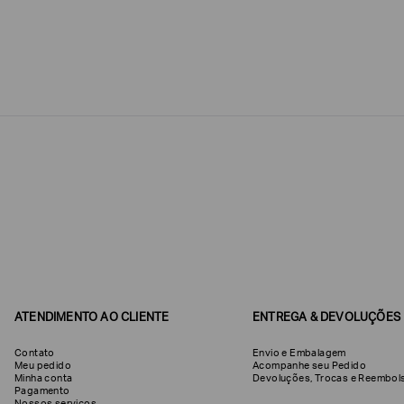
Estou
interessado
nas
seguintes
Marcas
e
tópicos
:
Selecionar
todos
Giorgio
Armani
Produtos
Femininos
Confirmar
suas
preferências
ATENDIMENTO AO CLIENTE
ENTREGA & DEVOLUÇÕES
Contato
Envio e Embalagem
Meu pedido
Acompanhe seu Pedido
Minha conta
Devoluções, Trocas e Reemb
Pagamento