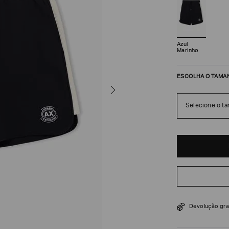
Azul
Marinho
ESCOLHA O TAMA
Selecione o t
R$
576
R$
960
Devolução gra