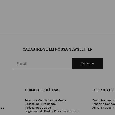
CADASTRE-SE EM NOSSA NEWSLETTER
Emporio
EA7
Armani
Armani
Exchange
Produtos
Armani/Silos
Armani
Cadastrar
Masculinos
Values
TERMOS E POLÍTICAS
CORPORATIV
Termos e Condições de Venda
Encontre uma Lo
Política de Privacidade
Trabalhe Conos
olsos
Política de Cookies
Armani/Values
Segurança de Dados Pessoais (LGPD)