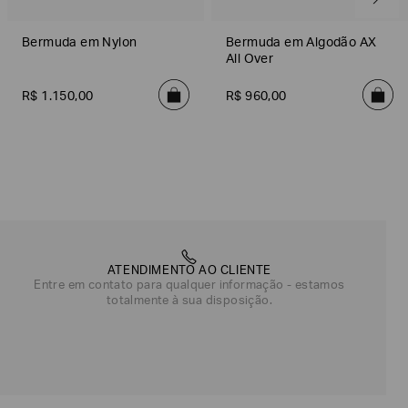
Bermuda em Nylon
Bermuda em Algodão AX
All Over
R$
1
.
150
,
00
R$
960
,
00
ATENDIMENTO AO CLIENTE
Entre em contato para qualquer informação - estamos
totalmente à sua disposição.