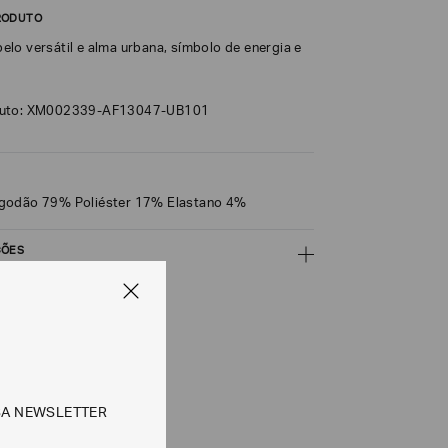
RODUTO
lo versátil e alma urbana, símbolo de energia e
duto: XM002339-AF13047-UB101
godão 79% Poliéster 17% Elastano 4%
ÇÕES
CALCULAR
e tipos de entrega são válidos apenas para este produto
SA NEWSLETTER