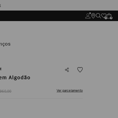
X
0
0
VIÇOS
E
em Algodão
Ver parcelamento
960
,
00