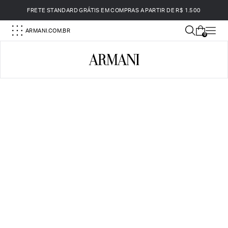
FRETE STANDARD GRÁTIS EM COMPRAS A PARTIR DE R$ 1.500
ARMANI.COM.BR
0
Armani Brasil — Loja Oficial Online