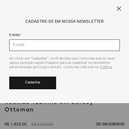
SPRING SUMMER SALE
ARMANI.COM.BR
0
CADASTRE-SE EM NOSSA NEWSLETTER
E-MAIL*
Vestidos
1
/
4
Ao clicar em "Cadastrar", você declara que concorda que os seus
dados pessoais sejam tratados para se cadastrar na newsletter
EXCLUSIVIDADE ONLINE
40%
personalizada da Giorgio Armani, conforme indicado na
Política
.
Cadastrar
EMPORIO ARMANI
Vestido Tubinho em Jersey
Ottoman
Ver parcelamento
R$
1
.
830
,
00
R$
3
.
050
,
00