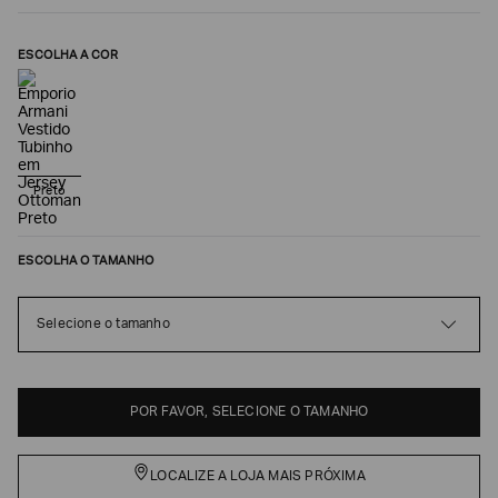
ESCOLHA A COR
Preto
ESCOLHA O TAMANHO
Poderia
nos
Selecione o tamanho
contar
mais
sobre
você?
POR FAVOR, SELECIONE O TAMANHO
NOME*
LOCALIZE A LOJA MAIS PRÓXIMA