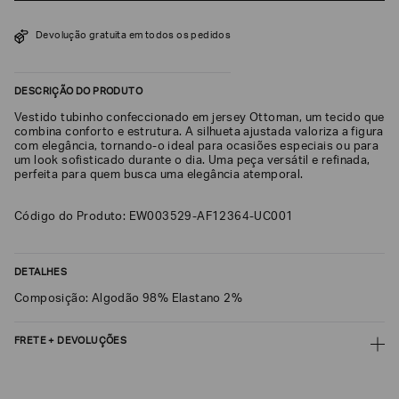
SOBRENOME*
Devolução gratuita em todos os pedidos
DATA
DESCRIÇÃO DO PRODUTO
DE
NASCIMENTO*
Vestido tubinho confeccionado em jersey Ottoman, um tecido que
combina conforto e estrutura. A silhueta ajustada valoriza a figura
com elegância, tornando-o ideal para ocasiões especiais ou para
um look sofisticado durante o dia. Uma peça versátil e refinada,
perfeita para quem busca uma elegância atemporal.
Estou
interessado
Código do Produto: EW003529-AF12364-UC001
nas
seguintes
Marcas
e
DETALHES
tópicos
:
Selecionar
Composição: Algodão 98% Elastano 2%
todos
FRETE + DEVOLUÇÕES
Giorgio
Armani
CALCULAR FRETE
Emporio
Armani