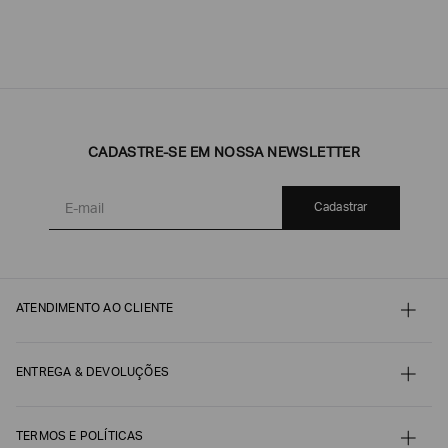
CADASTRE-SE EM NOSSA NEWSLETTER
Cadastrar
ATENDIMENTO AO CLIENTE
Contato
Meu pedido
Minha conta
ENTREGA & DEVOLUÇÕES
Pagamento
Nossos serviços
Envio e Embalagem
Guia de Tamanhos
Acompanhe seu Pedido
Guia de Cuidados
Devoluções, Trocas e Reembolsos
TERMOS E POLÍTICAS
Autenticidade