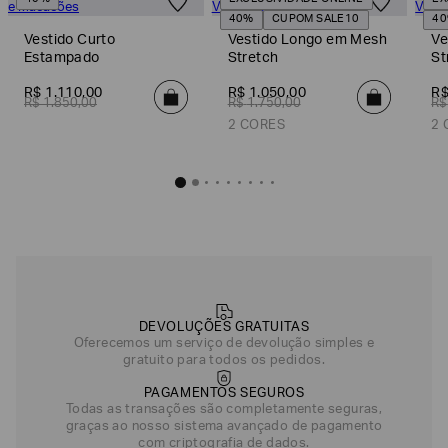
40%
CUPOM SALE10
4
Vestido Curto
Vestido Longo em Mesh
Ve
Estampado
Stretch
St
R$
1
.
110
,
00
R$
1
.
050
,
00
R
R$
1
.
850
,
00
R$
1
.
750
,
00
R$
2 CORES
2 
Vestido Longo em 
R$
1
.
050
Preto
DEVOLUÇÕES GRATUITAS
Oferecemos um serviço de devolução simples e
gratuito para todos os pedidos.
PAGAMENTOS SEGUROS
Todas as transações são completamente seguras,
graças ao nosso sistema avançado de pagamento
com criptografia de dados.