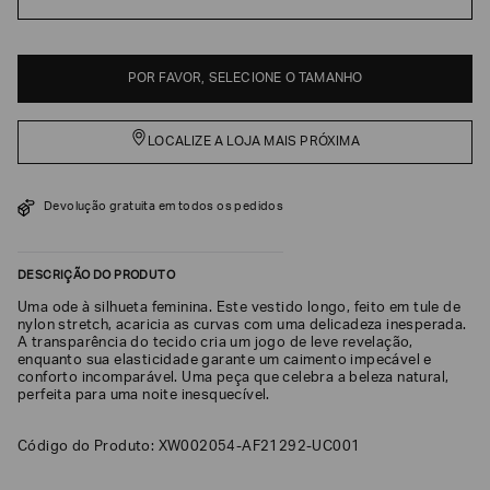
EA7
Armani
POR FAVOR, SELECIONE O TAMANHO
Exchange
Produtos
Femininos
LOCALIZE A LOJA MAIS PRÓXIMA
Produtos
Masculinos
Devolução gratuita em todos os pedidos
Armani/Silos
Armani
Values
DESCRIÇÃO DO PRODUTO
Uma ode à silhueta feminina. Este vestido longo, feito em tule de
nylon stretch, acaricia as curvas com uma delicadeza inesperada.
Confirmar
A transparência do tecido cria um jogo de leve revelação,
suas
preferências
enquanto sua elasticidade garante um caimento impecável e
conforto incomparável. Uma peça que celebra a beleza natural,
perfeita para uma noite inesquecível.
Código do Produto: XW002054-AF21292-UC001