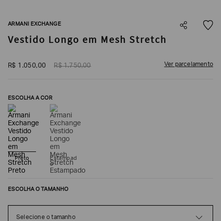
SOBRENOME*
ARMANI EXCHANGE
Vestido Longo em Mesh Stretch
DATA
DE
NASCIMENTO*
Ver parcelamento
R$
1
.
050
,
00
R$
1
.
750
,
00
ESCOLHA A COR
Estou
interessado
nas
seguintes
Marcas
e
tópicos
:
Preto
Estampad
o
Selecionar
todos
Giorgio
ESCOLHA O TAMANHO
Armani
Emporio
Selecione o tamanho
Armani