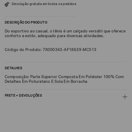
Devolução gratuita em todos os pedidos
SOBRENOME*
DESCRIÇÃO DO PRODUTO
DATA
Do esportivo ao casual, o tênis é um calçado versátil que oferece
DE
NASCIMENTO*
conforto e estilo, adequado para diversas atividades.
Código do Produto: 7X000343-AF18639-MC513
Estou
DETALHES
interessado
nas
Composição: Parte Superior Composta Em Poliéster 100% Com
seguintes
Detalhes Em Poliuretano E Sola Em Borracha
Marcas
e
tópicos
:
FRETE + DEVOLUÇÕES
Selecionar
todos
CALCULAR FRETE
Giorgio
Armani
CALCULAR
Emporio
Não sei meu CEP
Armani