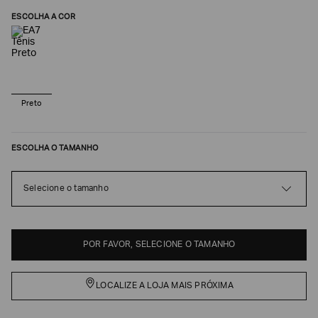
ESCOLHA A COR
Preto
ESCOLHA O TAMANHO
Selecione o tamanho
Poderia
nos
contar
mais
sobre
POR FAVOR, SELECIONE O TAMANHO
você?
NOME*
LOCALIZE A LOJA MAIS PRÓXIMA