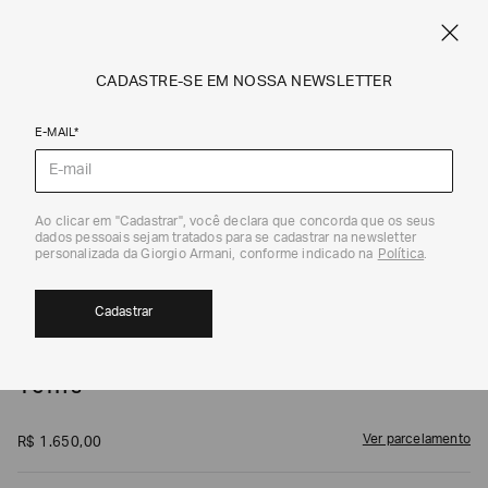
SPRING SUMMER SALE
ARMANI.COM.BR
0
CADASTRE-SE EM NOSSA NEWSLETTER
E-MAIL*
Calçados
1
/
6
Ao clicar em "Cadastrar", você declara que concorda que os seus
dados pessoais sejam tratados para se cadastrar na newsletter
personalizada da Giorgio Armani, conforme indicado na
Política
.
Cadastrar
EA7
Tênis
Ver parcelamento
R$
1
.
650
,
00