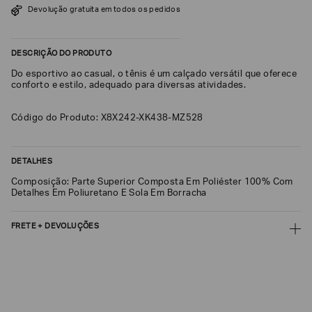
Devolução gratuita em todos os pedidos
SOBRENOME*
DESCRIÇÃO DO PRODUTO
DATA
Do esportivo ao casual, o tênis é um calçado versátil que oferece
DE
NASCIMENTO*
conforto e estilo, adequado para diversas atividades.
Código do Produto: X8X242-XK438-MZ528
Estou
DETALHES
interessado
nas
Composição: Parte Superior Composta Em Poliéster 100% Com
seguintes
Detalhes Em Poliuretano E Sola Em Borracha
Marcas
e
tópicos
:
FRETE + DEVOLUÇÕES
Selecionar
todos
CALCULAR FRETE
Giorgio
Armani
CALCULAR
Emporio
Não sei meu CEP
Armani