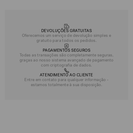
R$
1
.
600
R$
990
,
00
Preto/Dourado
Prata/Branco
Preto
DEVOLUÇÕES GRATUITAS
Oferecemos um serviço de devolução simples e
gratuito para todos os pedidos.
PAGAMENTOS SEGUROS
Todas as transações são completamente seguras,
graças ao nosso sistema avançado de pagamento
com criptografia de dados.
ATENDIMENTO AO CLIENTE
Entre em contato para qualquer informação -
estamos totalmente à sua disposição.