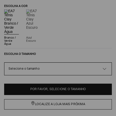
ESCOLHA A COR
Branco /
Azul
Verde
Escuro
Água
ESCOLHA O TAMANHO
Selecione o tamanho
Poderia
nos
contar
mais
sobre
POR FAVOR, SELECIONE O TAMANHO
você?
NOME*
LOCALIZE A LOJA MAIS PRÓXIMA