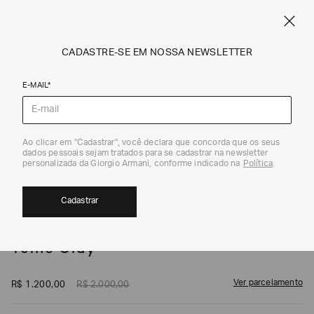
SPRING SUMMER SALE
ARMANI.COM.BR
0
CADASTRE-SE EM NOSSA NEWSLETTER
E-MAIL*
Calçados
1
/
6
Ao clicar em "Cadastrar", você declara que concorda que os seus
dados pessoais sejam tratados para se cadastrar na newsletter
EXCLUSIVIDADE ONLINE
40%
personalizada da Giorgio Armani, conforme indicado na
Política
.
Cadastrar
EA7
Tênis Clay
Ver parcelamento
R$
1
.
200
,
00
R$
2
.
000
,
00