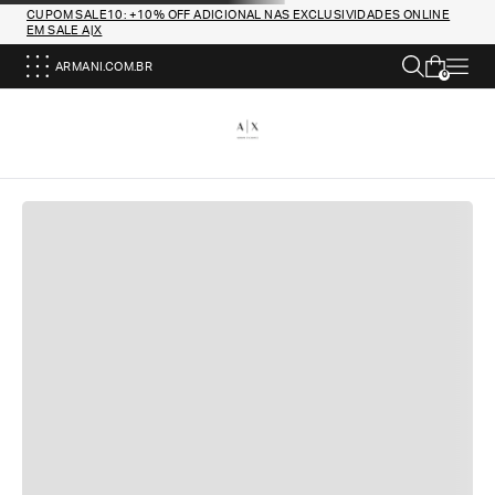
CUPOM SALE10: +10% OFF ADICIONAL NAS EXCLUSIVIDADES ONLINE
EM SALE A|X
ARMANI.COM.BR
0
DEVOLUÇÕES GRATUITAS
Oferecemos um serviço de devolução simples e
gratuito para todos os pedidos.
PAGAMENTOS SEGUROS
Todas as transações são completamente seguras,
graças ao nosso sistema avançado de pagamento
com criptografia de dados.
ATENDIMENTO AO CLIENTE