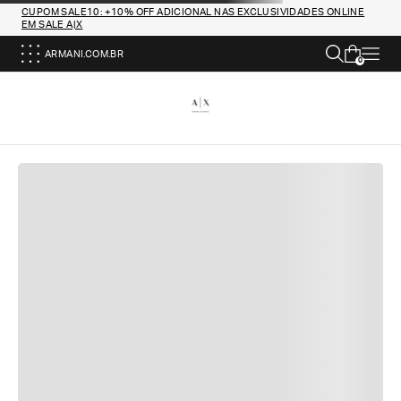
CUPOM SALE10: +10% OFF ADICIONAL NAS EXCLUSIVIDADES ONLINE
EM SALE A|X
ARMANI.COM.BR
0
DEVOLUÇÕES GRATUITAS
Oferecemos um serviço de devolução simples e
gratuito para todos os pedidos.
PAGAMENTOS SEGUROS
Todas as transações são completamente seguras,
graças ao nosso sistema avançado de pagamento
com criptografia de dados.
ATENDIMENTO AO CLIENTE