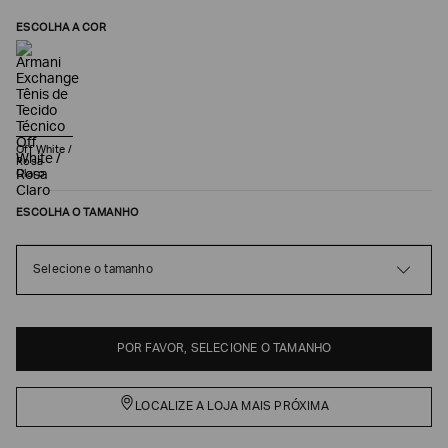
ESCOLHA A COR
Off White /
Rosa
Claro
ESCOLHA O TAMANHO
Poderia
Selecione o tamanho
nos
contar
mais
sobre
você?
POR FAVOR, SELECIONE O TAMANHO
NOME*
LOCALIZE A LOJA MAIS PRÓXIMA