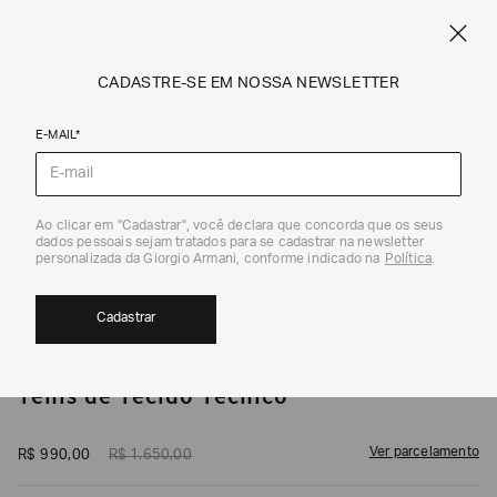
CUPOM SALE10: +10% OFF ADICIONAL NAS EXCLUSIVIDADES ONLINE
EM SALE A|X
ARMANI.COM.BR
0
CADASTRE-SE EM NOSSA NEWSLETTER
E-MAIL*
Calçados
1
/
6
Ao clicar em "Cadastrar", você declara que concorda que os seus
dados pessoais sejam tratados para se cadastrar na newsletter
40%
personalizada da Giorgio Armani, conforme indicado na
Política
.
Cadastrar
ARMANI EXCHANGE
Tênis de Tecido Técnico
Ver parcelamento
R$
990
,
00
R$
1
.
650
,
00