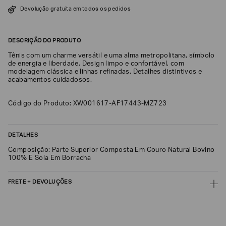
SOBRENOME*
Devolução gratuita em todos os pedidos
DESCRIÇÃO DO PRODUTO
DATA
DE
Tênis com um charme versátil e uma alma metropolitana, símbolo
NASCIMENTO*
de energia e liberdade. Design limpo e confortável, com
modelagem clássica e linhas refinadas. Detalhes distintivos e
acabamentos cuidadosos.
Código do Produto: XW001617-AF17443-MZ723
Estou
interessado
nas
DETALHES
seguintes
Marcas
e
Composição: Parte Superior Composta Em Couro Natural Bovino
tópicos
:
100% E Sola Em Borracha
Selecionar
todos
FRETE + DEVOLUÇÕES
Giorgio
CALCULAR FRETE
Armani
Emporio
CALCULAR
Armani