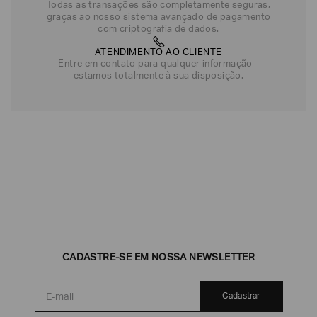
Todas as transações são completamente seguras,
graças ao nosso sistema avançado de pagamento
com criptografia de dados.
ATENDIMENTO AO CLIENTE
Entre em contato para qualquer informação -
estamos totalmente à sua disposição.
CADASTRE-SE EM NOSSA NEWSLETTER
Cadastrar