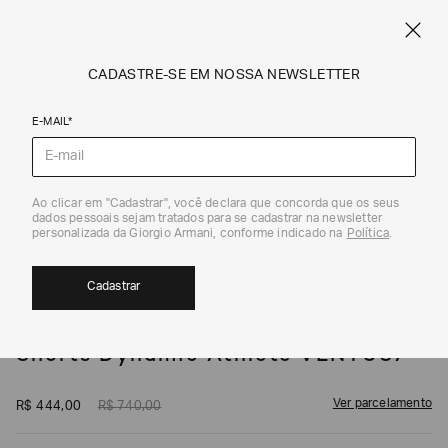
SPRING SUMMER SALE
ARMANI.COM.BR
0
CADASTRE-SE EM NOSSA NEWSLETTER
E-MAIL*
Calças, Saias e Shorts
1
/
5
Ao clicar em "Cadastrar", você declara que concorda que os seus
dados pessoais sejam tratados para se cadastrar na newsletter
EXCLUSIVIDADE ONLINE
40%
personalizada da Giorgio Armani, conforme indicado na
Política
.
Cadastrar
EA7
Shorts Dynamic Athlete VENTUS7
Ver parcelamento
R$
444
,
00
R$
740
,
00