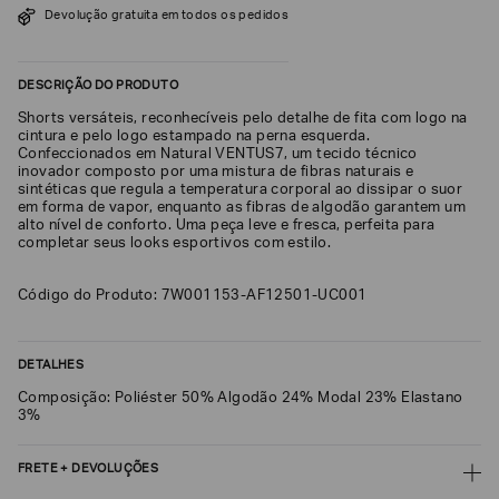
Devolução gratuita em todos os pedidos
SOBRENOME*
DESCRIÇÃO DO PRODUTO
DATA
Shorts versáteis, reconhecíveis pelo detalhe de fita com logo na
DE
NASCIMENTO*
cintura e pelo logo estampado na perna esquerda.
Confeccionados em Natural VENTUS7, um tecido técnico
inovador composto por uma mistura de fibras naturais e
sintéticas que regula a temperatura corporal ao dissipar o suor
em forma de vapor, enquanto as fibras de algodão garantem um
alto nível de conforto. Uma peça leve e fresca, perfeita para
completar seus looks esportivos com estilo.
Estou
interessado
nas
Código do Produto: 7W001153-AF12501-UC001
seguintes
Marcas
e
tópicos
:
DETALHES
Selecionar
todos
Composição: Poliéster 50% Algodão 24% Modal 23% Elastano
3%
Giorgio
Armani
FRETE + DEVOLUÇÕES
Emporio
Armani