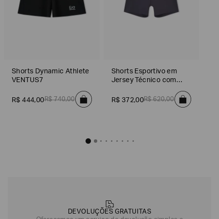
Shorts Dynamic Athlete
Shorts Esportivo em
VENTUS7
Jersey Técnico com
Elastano
R$
740
,
00
R$
620
,
00
R$
444
,
00
R$
372
,
00
DEVOLUÇÕES GRATUITAS