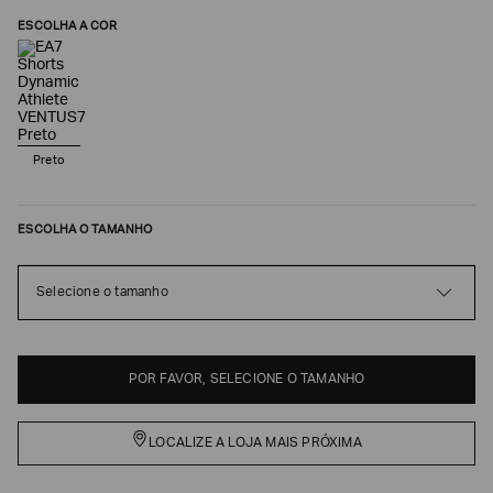
ESCOLHA A COR
Preto
ESCOLHA O TAMANHO
Selecione o tamanho
Poderia
nos
contar
mais
sobre
POR FAVOR, SELECIONE O TAMANHO
você?
NOME*
LOCALIZE A LOJA MAIS PRÓXIMA