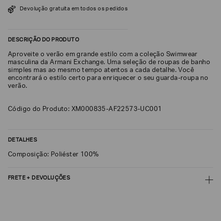
SOBRENOME*
Devolução gratuita em todos os pedidos
DESCRIÇÃO DO PRODUTO
DATA
DE
Aproveite o verão em grande estilo com a coleção Swimwear
NASCIMENTO*
masculina da Armani Exchange. Uma seleção de roupas de banho
simples mas ao mesmo tempo atentos a cada detalhe. Você
encontrará o estilo certo para enriquecer o seu guarda-roupa no
verão.
Código do Produto: XM000835-AF22573-UC001
Estou
interessado
nas
seguintes
Marcas
DETALHES
e
tópicos
:
Composição: Poliéster 100%
Selecionar
todos
FRETE + DEVOLUÇÕES
Giorgio
CALCULAR FRETE
Armani
Emporio
CALCULAR
Armani