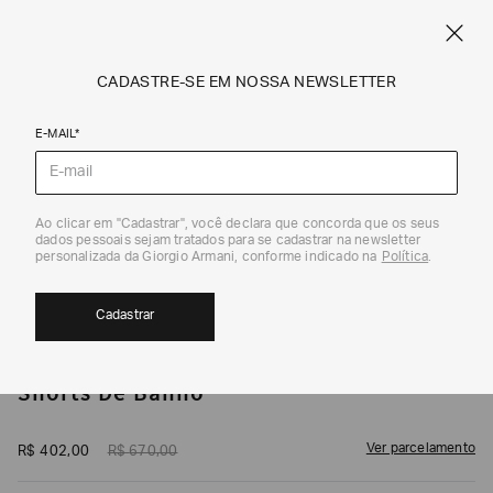
CUPOM SALE10: +10% OFF ADICIONAL NAS EXCLUSIVIDADES ONLINE
EM SALE A|X
ARMANI.COM.BR
0
CADASTRE-SE EM NOSSA NEWSLETTER
E-MAIL*
Swimwear
1
/
4
Ao clicar em "Cadastrar", você declara que concorda que os seus
dados pessoais sejam tratados para se cadastrar na newsletter
40%
personalizada da Giorgio Armani, conforme indicado na
Política
.
Cadastrar
ARMANI EXCHANGE
Shorts De Banho
Ver parcelamento
R$
402
,
00
R$
670
,
00