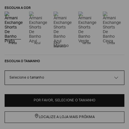
ESCOLHA A COR
Preto
Azul
Azul
Verde
Cinza
Marinho
ESCOLHA O TAMANHO
Poderia
Selecione o tamanho
nos
contar
mais
sobre
você?
POR FAVOR, SELECIONE O TAMANHO
NOME*
LOCALIZE A LOJA MAIS PRÓXIMA