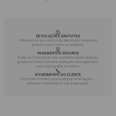
Shorts De Banho
Shorts De 
R$
402
,
00
R$
402
,
Preto
Azul
Azul
Azul Marinho
Cinza
Verde
DEVOLUÇÕES GRATUITAS
Oferecemos um serviço de devolução simples e
Cinza
Azul Marinho
gratuito para todos os pedidos.
PAGAMENTOS SEGUROS
Todas as transações são completamente seguras,
graças ao nosso sistema avançado de pagamento
com criptografia de dados.
ATENDIMENTO AO CLIENTE
Entre em contato para qualquer informação -
estamos totalmente à sua disposição.