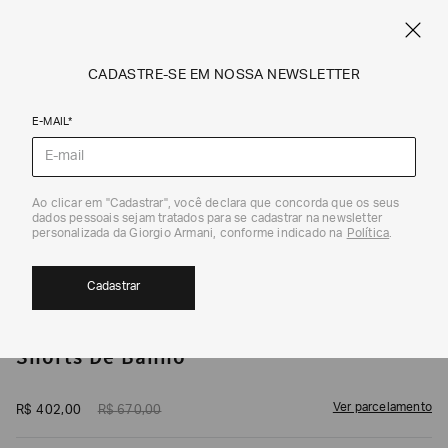
CUPOM SALE10: +10% OFF ADICIONAL NAS EXCLUSIVIDADES ONLINE
EM SALE A|X
ARMANI.COM.BR
0
CADASTRE-SE EM NOSSA NEWSLETTER
E-MAIL*
Swimwear
1
/
4
Ao clicar em "Cadastrar", você declara que concorda que os seus
dados pessoais sejam tratados para se cadastrar na newsletter
40%
personalizada da Giorgio Armani, conforme indicado na
Política
.
Cadastrar
ARMANI EXCHANGE
Shorts De Banho
Ver parcelamento
R$
402
,
00
R$
670
,
00