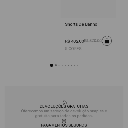
Shorts De Banho
R$
402
,
00
Shorts De Banho
Preto
Azul
Azul Marinho
Verde
R$
670
,
00
R$
402
,
00
Cinza
5 CORES
Shorts De 
R$
402
,
Azul
DEVOLUÇÕES GRATUITAS
Cinza
Oferecemos um serviço de devolução simples e
gratuito para todos os pedidos.
Azul Marinho
PAGAMENTOS SEGUROS