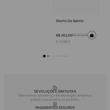
Shorts De Banho
R$
402
,
00
Shorts De Banho
Preto
Azul
Azul Marinho
Verde
R$
670
,
00
R$
402
,
00
Cinza
5 CORES
Shorts De 
R$
402
,
Azul
DEVOLUÇÕES GRATUITAS
Cinza
Oferecemos um serviço de devolução simples e
gratuito para todos os pedidos.
Azul Marinho
PAGAMENTOS SEGUROS