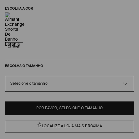
ESCOLHA A COR
Laranja
ESCOLHA O TAMANHO
Poderia
Selecione o tamanho
nos
contar
mais
sobre
você?
POR FAVOR, SELECIONE O TAMANHO
NOME*
LOCALIZE A LOJA MAIS PRÓXIMA