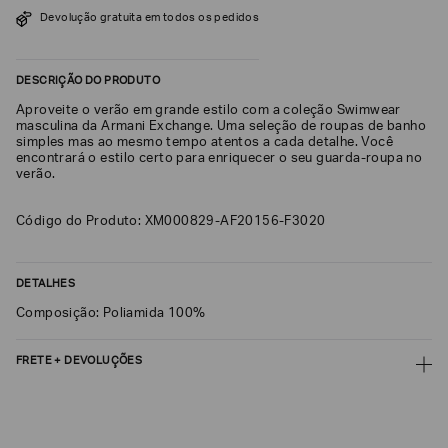
SOBRENOME*
Devolução gratuita em todos os pedidos
DESCRIÇÃO DO PRODUTO
DATA
DE
Aproveite o verão em grande estilo com a coleção Swimwear
NASCIMENTO*
masculina da Armani Exchange. Uma seleção de roupas de banho
simples mas ao mesmo tempo atentos a cada detalhe. Você
encontrará o estilo certo para enriquecer o seu guarda-roupa no
verão.
Código do Produto: XM000829-AF20156-F3020
Estou
interessado
nas
seguintes
Marcas
DETALHES
e
tópicos
:
Composição: Poliamida 100%
Selecionar
todos
FRETE + DEVOLUÇÕES
Giorgio
CALCULAR FRETE
Armani
Emporio
CALCULAR
Armani