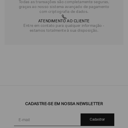
Todas as transações são completamente seguras,
graças ao nosso sistema avançado de pagamento
com criptografia de dados.
ATENDIMENTO AO CLIENTE
Entre em contato para qualquer informação -
estamos totalmente à sua disposição.
CADASTRE-SE EM NOSSA NEWSLETTER
Cadastrar