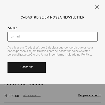
CUPOM SALE10: +10% OFF ADICIONAL NAS EXCLUSIVIDADES ONLINE
EM SALE A|X
ARMANI.COM.BR
0
CADASTRE-SE EM NOSSA NEWSLETTER
E-MAIL*
Swimwear
1
/
3
Ao clicar em "Cadastrar", você declara que concorda que os seus
dados pessoais sejam tratados para se cadastrar na newsletter
EXCLUSIVIDADE ONLINE
40%
CUPOM SALE10
personalizada da Giorgio Armani, conforme indicado na
Política
.
Cadastrar
ARMANI EXCHANGE
Shorts De Banho
Ver parcelamento
R$
630
,
00
R$
1
.
050
,
00