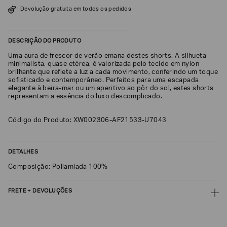
SOBRENOME*
Devolução gratuita em todos os pedidos
DESCRIÇÃO DO PRODUTO
DATA
DE
Uma aura de frescor de verão emana destes shorts. A silhueta
NASCIMENTO*
minimalista, quase etérea, é valorizada pelo tecido em nylon
brilhante que reflete a luz a cada movimento, conferindo um toque
sofisticado e contemporâneo. Perfeitos para uma escapada
elegante à beira-mar ou um aperitivo ao pôr do sol, estes shorts
representam a essência do luxo descomplicado.
Estou
Código do Produto: XW002306-AF21533-U7043
interessado
nas
seguintes
Marcas
e
DETALHES
tópicos
:
Composição: Poliamiada 100%
Selecionar
todos
FRETE + DEVOLUÇÕES
Giorgio
Armani
CALCULAR FRETE
Emporio
Armani