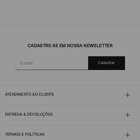
CADASTRE-SE EM NOSSA NEWSLETTER
Cadastrar
ATENDIMENTO AO CLIENTE
Contato
Meu pedido
Minha conta
ENTREGA & DEVOLUÇÕES
Pagamento
Nossos serviços
Envio e Embalagem
Guia de Tamanhos
Acompanhe seu Pedido
Guia de Cuidados
Devoluções, Trocas e Reembolsos
TERMOS E POLÍTICAS
Autenticidade