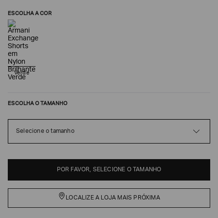
ESCOLHA A COR
Verde
ESCOLHA O TAMANHO
Poderia
Selecione o tamanho
nos
contar
mais
sobre
você?
POR FAVOR, SELECIONE O TAMANHO
NOME*
LOCALIZE A LOJA MAIS PRÓXIMA