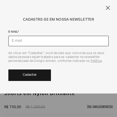
CUPOM SALE10: +10% OFF ADICIONAL NAS EXCLUSIVIDADES ONLINE
EM SALE A|X
ARMANI.COM.BR
0
CADASTRE-SE EM NOSSA NEWSLETTER
E-MAIL*
Saias e Shorts
1
/
3
Ao clicar em "Cadastrar", você declara que concorda que os seus
dados pessoais sejam tratados para se cadastrar na newsletter
40%
personalizada da Giorgio Armani, conforme indicado na
Política
.
Cadastrar
ARMANI EXCHANGE
Shorts em Nylon Brilhante
Ver parcelamento
R$
750
,
00
R$
1
.
250
,
00