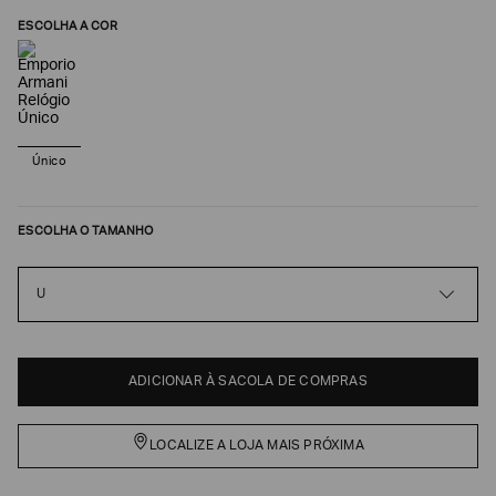
ESCOLHA A COR
Único
ESCOLHA O TAMANHO
U
Poderia
nos
contar
mais
sobre
ADICIONAR À SACOLA DE COMPRAS
você?
NOME*
LOCALIZE A LOJA MAIS PRÓXIMA