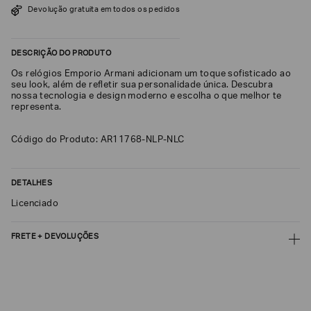
Devolução gratuita em todos os pedidos
SOBRENOME*
DESCRIÇÃO DO PRODUTO
DATA
Os relógios Emporio Armani adicionam um toque sofisticado ao
DE
NASCIMENTO*
seu look, além de refletir sua personalidade única. Descubra
nossa tecnologia e design moderno e escolha o que melhor te
representa.
Código do Produto: AR11768-NLP-NLC
Estou
interessado
nas
DETALHES
seguintes
Marcas
Licenciado
e
tópicos
:
Selecionar
FRETE + DEVOLUÇÕES
todos
CALCULAR FRETE
Giorgio
Armani
CALCULAR
Emporio
Armani