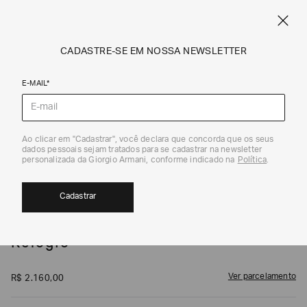
SPRING SUMMER SALE
ARMANI.COM.BR
0
CADASTRE-SE EM NOSSA NEWSLETTER
E-MAIL*
Relógios
1
/
2
Ao clicar em "Cadastrar", você declara que concorda que os seus
dados pessoais sejam tratados para se cadastrar na newsletter
personalizada da Giorgio Armani, conforme indicado na
Política
.
Cadastrar
EMPORIO ARMANI
Relógio
Ver parcelamento
R$
2
.
160
,
00