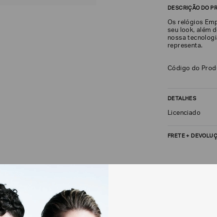
DESCRIÇÃO DO P
Os relógios Emp
seu look, além d
nossa tecnologi
representa.
Código do Pro
DETALHES
Licenciado
FRETE + DEVOLU
CALCULAR FRETE
Não sei meu CEP
Os preços, prazos 