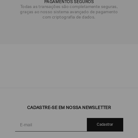
PAGAMENTOS SEGUROS
DATA DE NASCIMENTO*
Todas as transações são completamente seguras,
graças ao nosso sistema avançado de pagamento
com criptografia de dados.
Emporio
EA7
Armani
Armani
Exchange
Produtos
Armani/Silos
Armani
Masculinos
Values
CADASTRE-SE EM NOSSA NEWSLETTER
Cadastrar