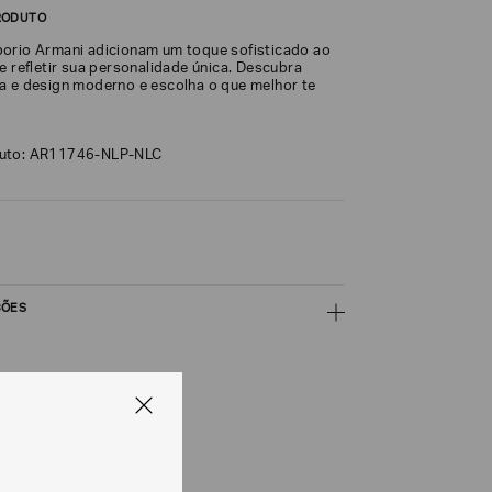
RODUTO
orio Armani adicionam um toque sofisticado ao
e refletir sua personalidade única. Descubra
a e design moderno e escolha o que melhor te
duto: AR11746-NLP-NLC
ÇÕES
CALCULAR
e tipos de entrega são válidos apenas para este produto