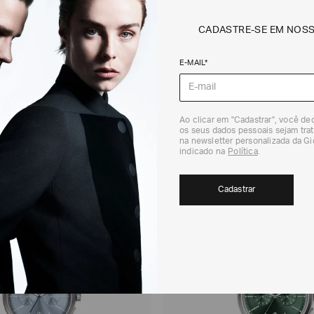
em consulta.
DEVOLUÇÃO
CADASTRE-SE EM NOS
Para a Devolução de
contados do recebi
E-MAIL*
(trinta) dias corri
Para realizar essa 
RECOMENDADOS
Para mais informaç
Política de Trocas
Ao clicar em "Cadastrar", você d
os seus dados pessoais sejam trat
na newsletter personalizada da G
indicado na
Política
.
Cadastrar