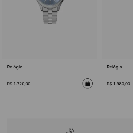
Relógio
Relógio
R$
1
.
720
,
00
R$
1
.
980
,
00
Poderia
nos
contar
mais
sobre
você?