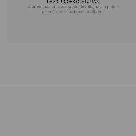
DEVOLUÇÕES GRATUITAS
NOME*
SOBRENOME*
Oferecemos um serviço de devolução simples e
gratuito para todos os pedidos.
Estou
interessado
nas
seguintes
Marcas
e
tópicos
:
Selecionar
todos
Giorgio
Armani
Produtos
Femininos
Confirmar
suas
preferências