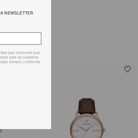
SA NEWSLETTER
 produtos, o prazo é de até 7 (sete) dias corridos,
mento dos Produtos. E a troca pode ser feita em até 30
dos, a partir do seu recebimento sem custos adicionais.
solicitação Preencha o
Formulário de Devolução
.
ões sobre as condições de troca ou devolução, consulte a
 e Devoluções
.
eclara que concorda que
ados para se cadastrar
iorgio Armani, conforme