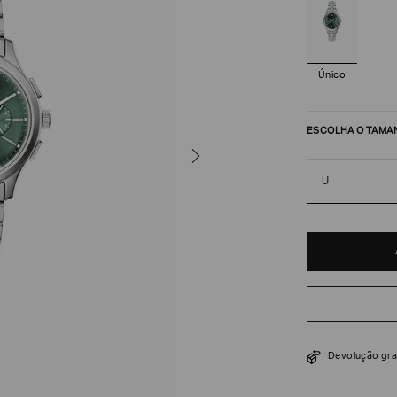
Único
ESCOLHA O TAMA
U
R$
2
.
160
Devolução gra