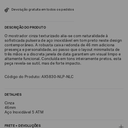
SOBRENOME*
Devolução gratuita em todos os pedidos
DESCRIÇÃO DO PRODUTO
DATA
DE
NASCIMENTO*
O mostrador cinza texturizado alia-se com naturalidade à
sofisticada pulseira de aço inoxidável em tom preto neste design
contemporâneo. A robusta caixa redonda de 46 mm adiciona
presença e personalidade, ao passo que o layout minimalista de
três mãos e a discreta janela de data garantem um visual limpo e
altamente funcional. Concluída em tons inteiramente pretos, esta
peça revela-se sutil, mas de forte impacto.
Estou
interessado
nas
seguintes
Código do Produto: AX5830-NLP-NLC
Marcas
e
tópicos
:
DETALHES
Selecionar
todos
Cinza
46mm
Giorgio
Aço Inoxidável 5 ATM
Armani
Emporio
FRETE + DEVOLUÇÕES
Armani