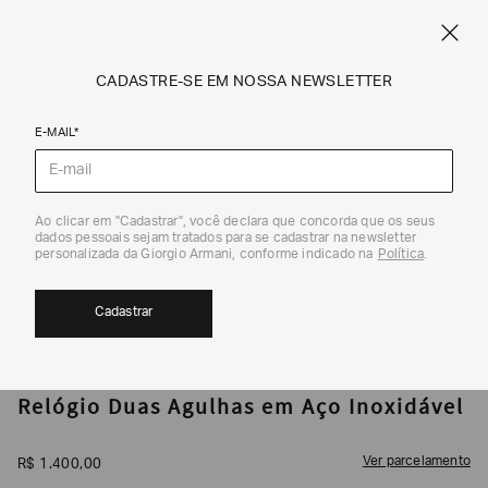
CUPOM SALE10: +10% OFF ADICIONAL NAS EXCLUSIVIDADES ONLINE
EM SALE A|X
ARMANI.COM.BR
0
CADASTRE-SE EM NOSSA NEWSLETTER
E-MAIL*
Relógios
Ao clicar em "Cadastrar", você declara que concorda que os seus
1
/
2
dados pessoais sejam tratados para se cadastrar na newsletter
personalizada da Giorgio Armani, conforme indicado na
Política
.
Cadastrar
ARMANI EXCHANGE
Relógio Duas Agulhas em Aço Inoxidável
Ver parcelamento
R$
1
.
400
,
00