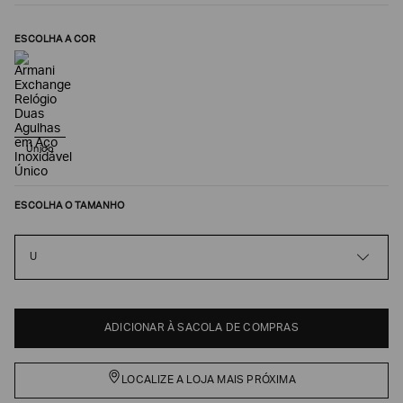
ESCOLHA A COR
Único
ESCOLHA O TAMANHO
Poderia
nos
U
contar
mais
sobre
você?
ADICIONAR À SACOLA DE COMPRAS
NOME*
LOCALIZE A LOJA MAIS PRÓXIMA