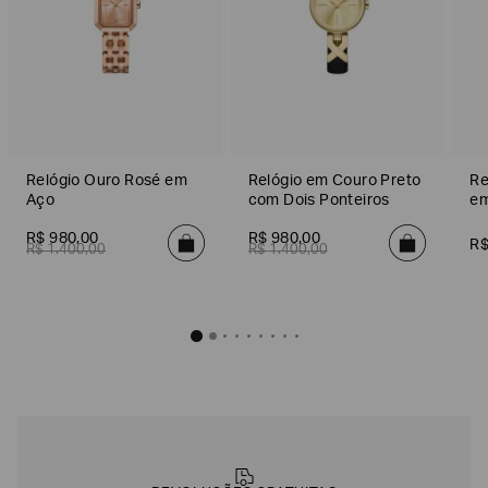
Relógio Ouro Rosé em
Relógio em Couro Preto
Re
Aço
com Dois Ponteiros
em
R$
980
,
00
R$
980
,
00
R
R$
1
.
400
,
00
R$
1
.
400
,
00