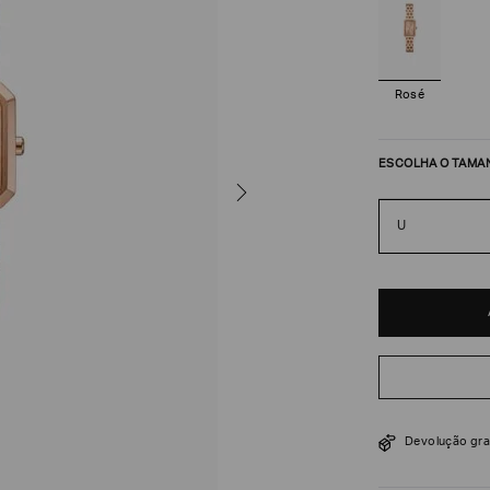
Rosé
ESCOLHA O TAMA
U
R$
980
R$
1
.
400
Devolução gra