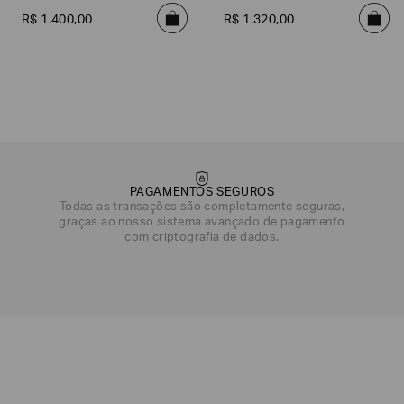
R$
1
.
400
,
00
R$
1
.
320
,
00
DATA DE NASCIMENTO*
PAGAMENTOS SEGUROS
Todas as transações são completamente seguras,
graças ao nosso sistema avançado de pagamento
com criptografia de dados.
Emporio
EA7
Armani
Armani
Exchange
Produtos
Armani/Silos
Armani
Masculinos
Values