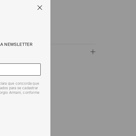
uro rosé
: Ouro rosé
or: Ouro rosé
a: Retangular
xa: 27 mm
ois ponteiros
resistente a riscos
gua: 5 ATM (50 metros)
SA NEWSLETTER
ÇÕES
CALCULAR
eclara que concorda que
ados para se cadastrar
iorgio Armani, conforme
e tipos de entrega são válidos apenas para este produto
 produtos, o prazo é de até 7 (sete) dias corridos,
mento dos Produtos. E a troca pode ser feita em até 30
dos, a partir do seu recebimento sem custos adicionais.