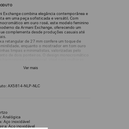
RODUTO
ni Exchange combina elegância contemporânea e
sta em uma peça sofisticada e versátil. Com
ocromático em ouro rosé, este modelo feminino
 moderno da Armani Exchange, oferecendo um
 que complementa desde produções casuais até
ais.
ixa retangular de 27 mm confere um toque de
feminilidade, enquanto o mostrador em tom ouro
inhas limpas e minimalistas, valorizadas pelo
ento de dois ponteiros. O design monocromático
ca harmoniosa e atemporal, ideal para mulheres
essórios discretos e sofisticados.
Ver mais
 inoxidável, o relógio oferece resistência e
ra o uso diário, mantendo seu acabamento
go do tempo. O movimento de quartzo
cisão e confiabilidade, garantindo excelente
duto: AX5814-NLP-NLC
ia a dia.
inda com cristal mineral resistente a riscos, que
r a beleza do mostrador, além de resistência à
50 metros), adequada para o uso cotidiano e
al com água.
rtzo
o: Analógica
a: Aço inoxidável
eira: Aço inoxidável