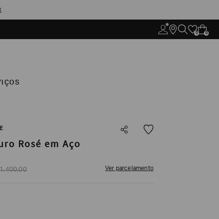
X
0
0
VIÇOS
E
uro Rosé em Aço
Ver parcelamento
1
.
400
,
00