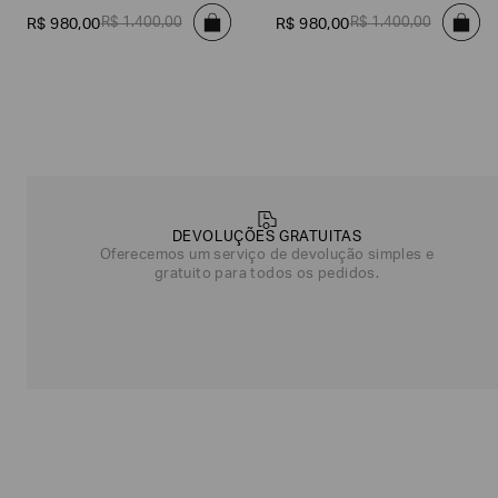
nos
R$
1
.
400
,
00
R$
1
.
400
,
00
R$
980
,
00
R$
980
,
00
contar
mais
sobre
você?
NOME*
SOBRENOME*
DEVOLUÇÕES GRATUITAS
Estou
Oferecemos um serviço de devolução simples e
interessado
gratuito para todos os pedidos.
nas
seguintes
Marcas
e
tópicos
:
Selecionar
todos
Giorgio
Armani
Produtos
Femininos