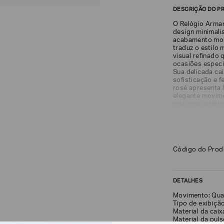
DESCRIÇÃO DO P
O Relógio Arma
design minimali
acabamento mon
traduz o estilo
visual refinado
ocasiões especi
Sua delicada ca
sofisticação e 
rosé apresenta l
elegante movim
cria uma estéti
que apreciam ac
Fabricado em aço
durabilidade pa
elegante ao lon
proporciona pre
Código do Pro
desempenho no d
O modelo conta a
ajuda a preserva
água de 5 ATM (
DETALHES
contato ocasion
Movimento: Qua
Tipo de exibiçã
Material da caix
Material da puls