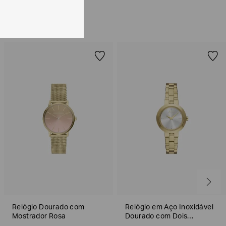
solicitação Preencha o
Formulário de Devolução
.
ões sobre as condições de troca ou devolução, consulte a
 e Devoluções
.
Relógio Dourado com
Relógio em Aço Inoxidável
Mostrador Rosa
Dourado com Dois