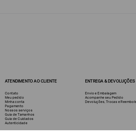
Confirmar
suas
preferências
ATENDIMENTO AO CLIENTE
ENTREGA & DEVOLUÇÕES
Contato
Envio e Embalagem
Meu pedido
Acompanhe seu Pedido
Minha conta
Devoluções, Trocas e Reemb
Pagamento
Nossos serviços
Guia de Tamanhos
Guia de Cuidados
Autenticidade