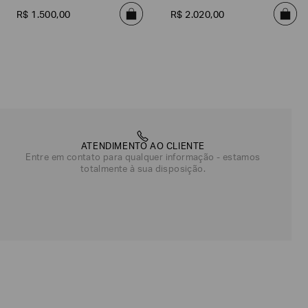
Ponteiros
R$
1
.
500
,
00
R$
2
.
020
,
00
ATENDIMENTO AO CLIENTE
Entre em contato para qualquer informação - estamos
totalmente à sua disposição.