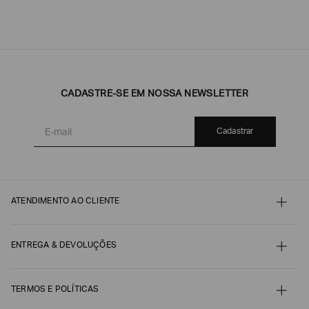
CADASTRE-SE EM NOSSA NEWSLETTER
Cadastrar
ATENDIMENTO AO CLIENTE
Contato
Meu pedido
Minha conta
ENTREGA & DEVOLUÇÕES
Pagamento
Nossos serviços
Envio e Embalagem
Guia de Tamanhos
Acompanhe seu Pedido
Guia de Cuidados
Devoluções, Trocas e Reembolsos
TERMOS E POLÍTICAS
Autenticidade