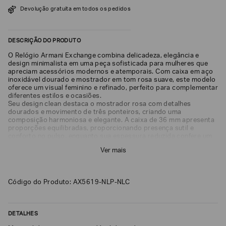
SOBRENOME*
Devolução gratuita em todos os pedidos
DESCRIÇÃO DO PRODUTO
DATA
DE
O Relógio Armani Exchange combina delicadeza, elegância e
NASCIMENTO*
design minimalista em uma peça sofisticada para mulheres que
apreciam acessórios modernos e atemporais. Com caixa em aço
inoxidável dourado e mostrador em tom rosa suave, este modelo
oferece um visual feminino e refinado, perfeito para complementar
diferentes estilos e ocasiões.
Seu design clean destaca o mostrador rosa com detalhes
dourados e movimento de três ponteiros, criando uma
Estou
composição harmoniosa e elegante. A caixa de 36 mm apresenta
interessado
proporções equilibradas, proporcionando presença sutil e
nas
seguintes
conforto no pulso, enquanto sua espessura reduzida confere um
Marcas
perfil leve e sofisticado.
e
Ver mais
Equipado com movimento de quartzo analógico, o AX5619
tópicos
:
oferece precisão e confiabilidade para o dia a dia. Seu
acabamento elegante torna o modelo uma excelente escolha
Selecionar
tanto para ambientes profissionais quanto para momentos de
todos
Código do Produto: AX5619-NLP-NLC
lazer.
Giorgio
Armani
DETALHES
Emporio
Armani