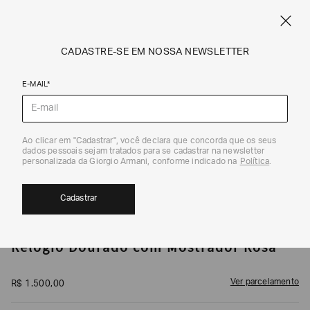
CUPOM SALE10: +10% OFF ADICIONAL NAS EXCLUSIVIDADES ONLINE
EM SALE A|X
ARMANI.COM.BR
0
CADASTRE-SE EM NOSSA NEWSLETTER
E-MAIL*
Relógios
1
/
2
Ao clicar em "Cadastrar", você declara que concorda que os seus
dados pessoais sejam tratados para se cadastrar na newsletter
personalizada da Giorgio Armani, conforme indicado na
Política
.
Cadastrar
ARMANI EXCHANGE
Relógio Dourado com Mostrador Rosa
Ver parcelamento
R$
1
.
500
,
00