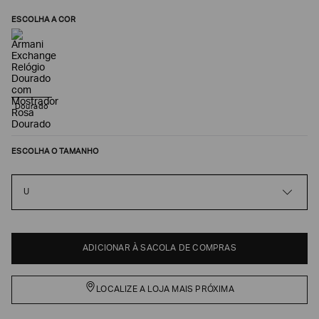
ESCOLHA A COR
Dourado
ESCOLHA O TAMANHO
Poderia
U
nos
contar
mais
sobre
você?
ADICIONAR À SACOLA DE COMPRAS
NOME*
LOCALIZE A LOJA MAIS PRÓXIMA