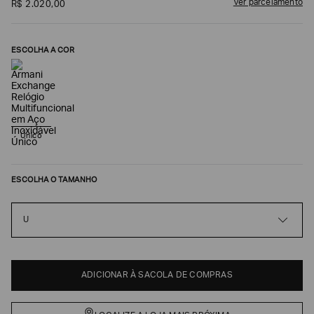
Ver parcelamento
R$
2
.
020
,
00
ESCOLHA A COR
Único
ESCOLHA O TAMANHO
Poderia
nos
contar
U
mais
sobre
você?
NOME*
ADICIONAR À SACOLA DE COMPRAS