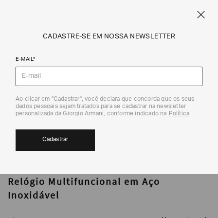
CUPOM SALE10: +10% OFF ADICIONAL NAS EXCLUSIVIDADES ONLINE
EM SALE A|X
ARMANI.COM.BR
0
CADASTRE-SE EM NOSSA NEWSLETTER
E-MAIL*
Relógios
Ao clicar em "Cadastrar", você declara que concorda que os seus
1
/
2
dados pessoais sejam tratados para se cadastrar na newsletter
personalizada da Giorgio Armani, conforme indicado na
Política
.
Cadastrar
ARMANI EXCHANGE
Relógio Multifuncional em Aço
Inoxidável