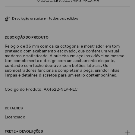
LOCALIZE A LOJA MAIS PRÓXIMA
SOBRENOME*
Devolução gratuita em todos os pedidos
DATA
DE
NASCIMENTO*
DESCRIÇÃO DO PRODUTO
Relógio de 36 mm com caixa octogonal e mostrador em tom
prateado com acabamento escovado, que confere um visual
moderno e sofisticado. A pulseira em aço inoxidável no mesmo
tom complementa o design com um acabamento elegante,
contando com fecho dobrável com botões laterais. Os
Estou
submostradores funcionais completam a peça, unindo linhas
interessado
limpas e detalhes discretos para um estilo contemporâneo.
nas
seguintes
Marcas
e
Código do Produto: AX4622-NLP-NLC
tópicos
:
Selecionar
todos
DETALHES
Giorgio
Licenciado
Armani
Emporio
FRETE + DEVOLUÇÕES
Armani