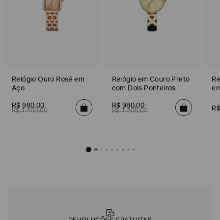
Relógio Ouro Rosé em
Relógio em Couro Preto
Re
Aço
com Dois Ponteiros
em
R$
980
,
00
R$
980
,
00
R
R$
1
.
400
,
00
R$
1
.
400
,
00