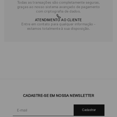
Todas as transações são completamente seguras,
graças ao nosso sistema avançado de pagamento
com criptografia de dados.
ATENDIMENTO AO CLIENTE
Entre em contato para qualquer informação -
estamos totalmente à sua disposição.
CADASTRE-SE EM NOSSA NEWSLETTER
Cadastrar