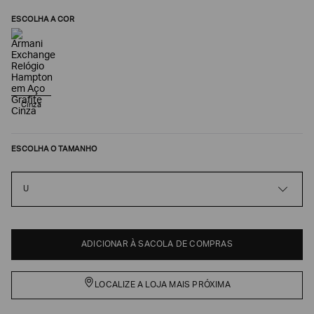
ESCOLHA A COR
Cinza
ESCOLHA O TAMANHO
Poderia
U
nos
contar
mais
sobre
você?
ADICIONAR À SACOLA DE COMPRAS
NOME*
LOCALIZE A LOJA MAIS PRÓXIMA