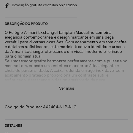
SOBRENOME*
Devolução gratuita em todos os pedidos
DESCRIÇÃO DO PRODUTO
DATA
DE
O Relógio Armani Exchange Hampton Masculino combina
NASCIMENTO*
elegância contemporânea e design marcante em uma peça
versátil para diversas ocasiões. Com acabamento em tom grafite
e detalhes sofisticados, este modelo traduz a identidade urbana
da Armani Exchange, oferecendo um visual moderno e refinado
para o homem atual.
Seu mostrador grafite harmoniza perfeitamente com a pulseira no
mesmo tom, criando uma estética monocromática elegante e
Estou
cheia de personalidade. A caixa redonda em aço inoxidável com
interessado
acabamento prateado proporciona um contraste sutil e
nas
seguintes
sofisticado, destacando o design equilibrado da peça.
Marcas
Equipado com movimento de quartzo, o AX2460 oferece precisão
e
Ver mais
e confiabilidade para o dia a dia. Sua construção em aço
tópicos
:
inoxidável garante durabilidade e resistência, enquanto o design
atemporal permite combinações com looks casuais ou mais
Selecionar
formais.
todos
Código do Produto: AX2464-NLP-NLC
Com resistência à água de 5 ATM (50 metros), o relógio é
adequado para o uso cotidiano, suportando respingos, chuva e
Giorgio
Armani
contato ocasional com água.
DETALHES
Emporio
Armani