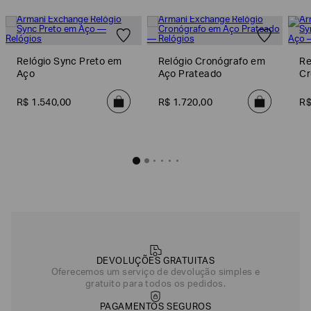
Para mais informações sobre as condições de troca ou devolução, consulte a
Política de Trocas e Devoluções
.
Relógio Sync Preto em
Relógio Cronógrafo em
Re
Aço
Aço Prateado
Cr
A
R$
1
.
540
,
00
R$
1
.
720
,
00
R
DEVOLUÇÕES GRATUITAS
Oferecemos um serviço de devolução simples e
gratuito para todos os pedidos.
PAGAMENTOS SEGUROS