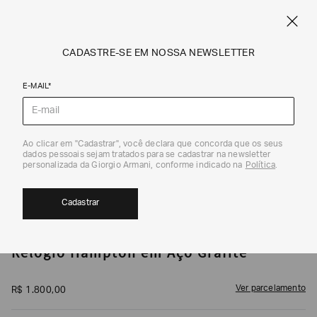
CUPOM SALE10: +10% OFF ADICIONAL NAS EXCLUSIVIDADES ONLINE
EM SALE A|X
ARMANI.COM.BR
0
CADASTRE-SE EM NOSSA NEWSLETTER
E-MAIL*
Relógios
1
/
2
Ao clicar em "Cadastrar", você declara que concorda que os seus
dados pessoais sejam tratados para se cadastrar na newsletter
personalizada da Giorgio Armani, conforme indicado na
Política
.
Cadastrar
ARMANI EXCHANGE
Relógio Hampton em Aço Grafite
Ver parcelamento
R$
1
.
800
,
00