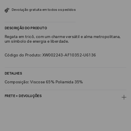
SOBRENOME*
Devolução gratuita em todos os pedidos
DESCRIÇÃO DO PRODUTO
DATA
DE
NASCIMENTO*
Regata em tricô, com um charme versátil e alma metropolitana,
um símbolo de energia e liberdade.
Código do Produto: XW002243-AF10352-U6136
Estou
interessado
DETALHES
nas
seguintes
Composição: Viscose 65% Poliamida 35%
Marcas
e
tópicos
:
FRETE + DEVOLUÇÕES
Selecionar
todos
CALCULAR FRETE
Giorgio
Armani
CALCULAR
Emporio
Não sei meu CEP
Armani