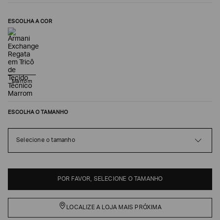
ESCOLHA A COR
Marrom
ESCOLHA O TAMANHO
Poderia
nos
Selecione o tamanho
contar
mais
sobre
você?
POR FAVOR, SELECIONE O TAMANHO
NOME*
LOCALIZE A LOJA MAIS PRÓXIMA