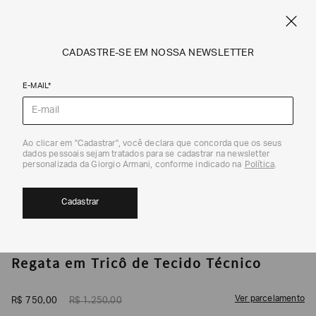
CUPOM SALE10: +10% OFF ADICIONAL NAS EXCLUSIVIDADES ONLINE
EM SALE A|X
ARMANI.COM.BR
0
CADASTRE-SE EM NOSSA NEWSLETTER
E-MAIL*
Tops e Camisas
Ao clicar em "Cadastrar", você declara que concorda que os seus
1
/
4
dados pessoais sejam tratados para se cadastrar na newsletter
40%
personalizada da Giorgio Armani, conforme indicado na
Política
.
Cadastrar
ARMANI EXCHANGE
Regata em Tricô de Tecido Técnico
Ver parcelamento
R$
750
,
00
R$
1
.
250
,
00