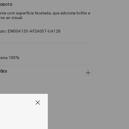
RODUTO
ina com superfície facetada, que adiciona brilho e
o ao visual.
duto: EW004133-AF24057-U4128
esina 100%
ÇÕES
CALCULAR
e tipos de entrega são válidos apenas para este produto