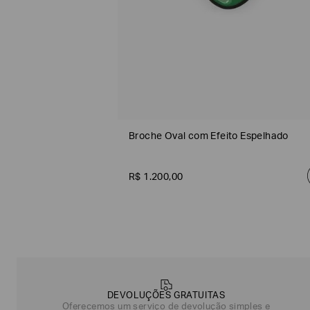
Broche Oval com Efeito Espelhado
R$
1
.
200
,
00
Poderia
nos
contar
mais
sobre
você?
DEVOLUÇÕES GRATUITAS
Oferecemos um serviço de devolução simples e