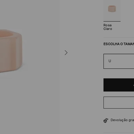
Rosa
Claro
ESCOLHA O TAMA
U
R$
1
.
155
$
1
.
650
Devolução gra