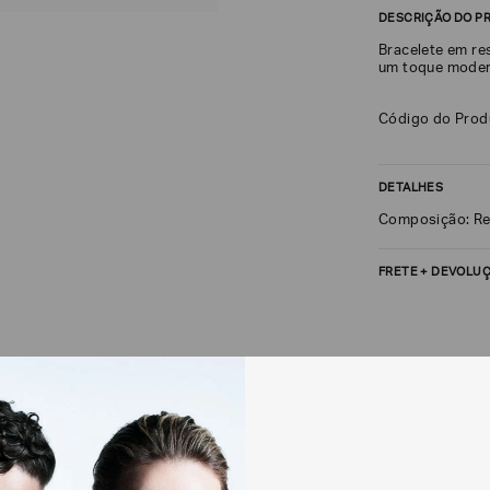
DESCRIÇÃO DO P
Bracelete em res
um toque modern
Código do Pro
DETALHES
Composição: R
FRETE + DEVOLU
CALCULAR FRETE
Não sei meu CEP
Os preços, prazos 
em consulta.