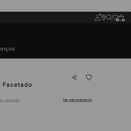
0
0
RVIÇOS
e Facetado
Ver parcelamento
$
1
.
650
,
00