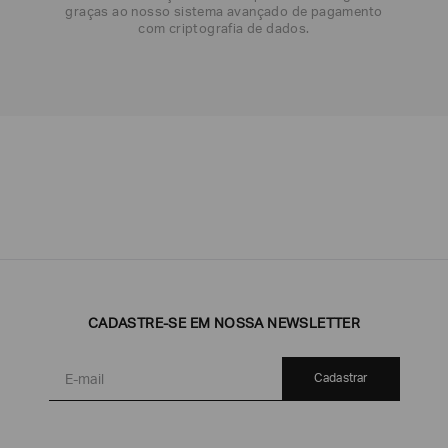
DATA DE NASCIMENTO*
graças ao nosso sistema avançado de pagamento
com criptografia de dados.
Emporio
EA7
Armani
Armani
Exchange
Produtos
Armani/Silos
Armani
Masculinos
Values
CADASTRE-SE EM NOSSA NEWSLETTER
Cadastrar