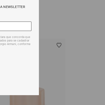
SA NEWSLETTER
 produtos, o prazo é de até 7 (sete) dias corridos,
mento dos Produtos. E a troca pode ser feita em até 30
dos, a partir do seu recebimento sem custos adicionais.
solicitação Preencha o
Formulário de Devolução
.
ões sobre as condições de troca ou devolução, consulte a
 e Devoluções
.
eclara que concorda que
ados para se cadastrar
iorgio Armani, conforme