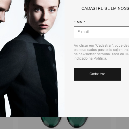
DEVOLUÇÃO
CADASTRE-SE EM NOS
Para a Devolução de
contados do recebi
(trinta) dias corri
E-MAIL*
Para realizar essa 
RECOMENDADOS
Para mais informaç
Política de Trocas
Ao clicar em "Cadastrar", você d
os seus dados pessoais sejam trat
30%
na newsletter personalizada da G
indicado na
Política
.
Cadastrar