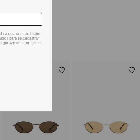
 produtos, o prazo é de até 7 (sete) dias corridos,
mento dos Produtos. E a troca pode ser feita em até 30
dos, a partir do seu recebimento sem custos adicionais.
eclara que concorda que
solicitação Preencha o
Formulário de Devolução
.
ados para se cadastrar
iorgio Armani, conforme
ões sobre as condições de troca ou devolução, consulte a
 e Devoluções
.