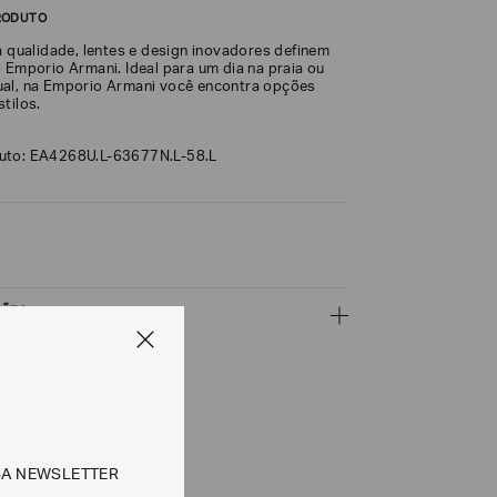
RODUTO
a qualidade, lentes e design inovadores definem
 Emporio Armani. Ideal para um dia na praia ou
al, na Emporio Armani você encontra opções
tilos.
uto: EA4268U.L-63677N.L-58.L
ÇÕES
CALCULAR
SA NEWSLETTER
e tipos de entrega são válidos apenas para este produto