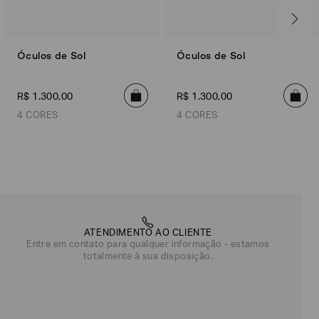
Óculos de Sol
Óculos de Sol
R$
1
.
300
,
00
R$
1
.
300
,
00
4 CORES
4 CORES
ca
Única
Única
Única
Única
Única
Única
Única
Única
Única
Única
Única
Única
Única
Única
Única
Única
Única
Única
Únic
ATENDIMENTO AO CLIENTE
Entre em contato para qualquer informação - estamos
totalmente à sua disposição.