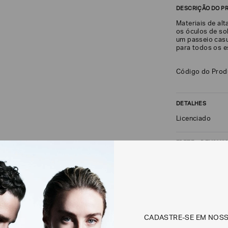
DESCRIÇÃO DO P
Materiais de alt
os óculos de sol
um passeio casu
para todos os es
Código do Prod
DETALHES
Licenciado
FRETE + DEVOLU
CALCULAR FRETE
Não sei meu CEP
CADASTRE-SE EM NOS
Os preços, prazos 