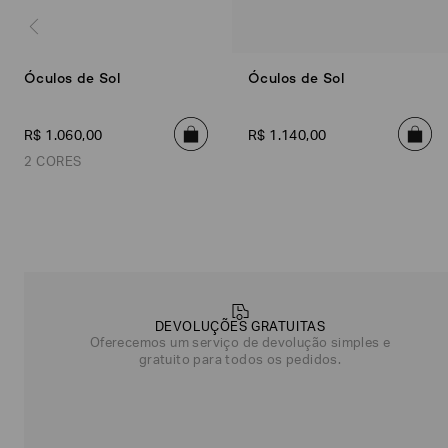
Óculos de Sol
Óculos de Sol
R$
1
.
060
,
00
R$
1
.
140
,
00
2 CORES
Única
Única
Poderia
nos
contar
mais
DEVOLUÇÕES GRATUITAS
sobre
Oferecemos um serviço de devolução simples e
você?
gratuito para todos os pedidos.
NOME*
SOBRENOME*