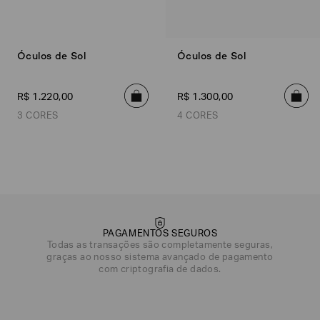
Óculos de Sol
Óculos de Sol
R$
1
.
220
,
00
R$
1
.
300
,
00
3 CORES
4 CORES
Única
Única
Única
Única
Única
Única
Única
Única
Única
Única
Única
Úni
PAGAMENTOS SEGUROS
Todas as transações são completamente seguras,
graças ao nosso sistema avançado de pagamento
com criptografia de dados.
DATA DE NASCIMENTO*