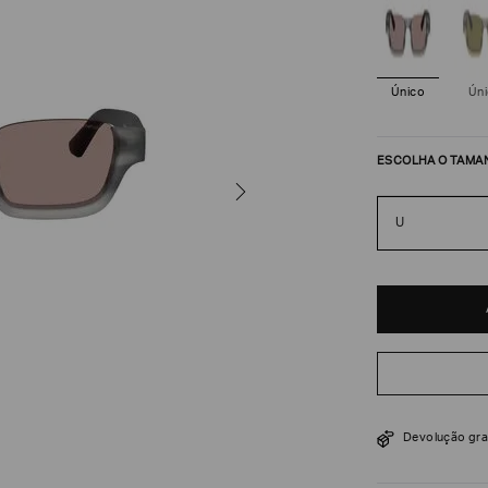
Único
Ún
ESCOLHA O TAMA
U
R$
1
.
220
Devolução gra