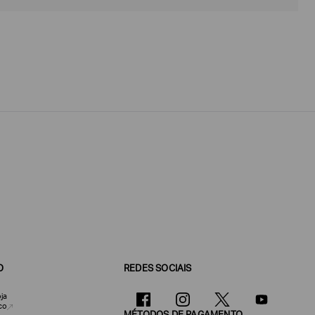
O
REDES SOCIAIS
ja
co