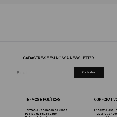
Emporio
EA7
Armani
CADASTRE-SE EM NOSSA NEWSLETTER
Armani
Exchange
Produtos
Armani/Silos
Armani
Masculinos
Values
Cadastrar
TERMOS E POLÍTICAS
CORPORATIV
Termos e Condições de Venda
Encontre uma Lo
Política de Privacidade
Trabalhe Conos