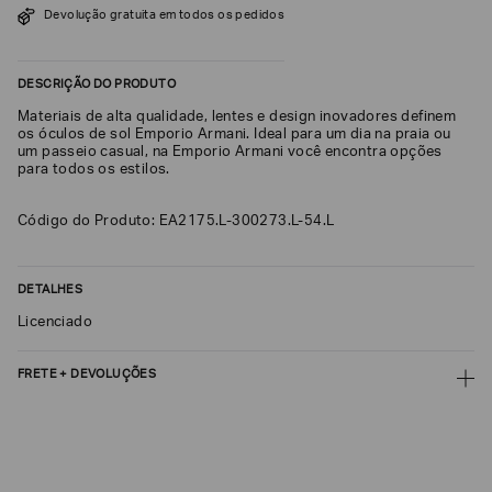
Devolução gratuita em todos os pedidos
SOBRENOME*
DESCRIÇÃO DO PRODUTO
DATA
Materiais de alta qualidade, lentes e design inovadores definem
DE
NASCIMENTO*
os óculos de sol Emporio Armani. Ideal para um dia na praia ou
um passeio casual, na Emporio Armani você encontra opções
para todos os estilos.
Código do Produto: EA2175.L-300273.L-54.L
Estou
interessado
nas
DETALHES
seguintes
Marcas
Licenciado
e
tópicos
:
Selecionar
FRETE + DEVOLUÇÕES
todos
CALCULAR FRETE
Giorgio
Armani
CALCULAR
Emporio
Armani