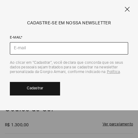
SPRING SUMMER SALE
ARMANI.COM.BR
0
CADASTRE-SE EM NOSSA NEWSLETTER
E-MAIL*
Óculos de Sol
1
/
5
Ao clicar em "Cadastrar", você declara que concorda que os seus
dados pessoais sejam tratados para se cadastrar na newsletter
personalizada da Giorgio Armani, conforme indicado na
Política
.
Cadastrar
EMPORIO ARMANI
Óculos de Sol
Ver parcelamento
R$
1
.
300
,
00