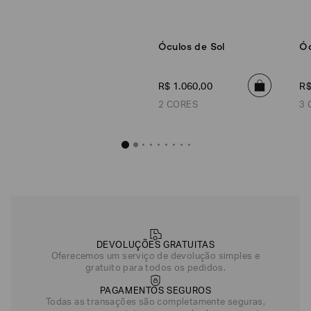
Óculos de Sol
Óc
R$
1
.
060
,
00
R
2 CORES
3 
Óculos de
R$
1
.
060
Única
DEVOLUÇÕES GRATUITAS
Oferecemos um serviço de devolução simples e
gratuito para todos os pedidos.
PAGAMENTOS SEGUROS
Todas as transações são completamente seguras,