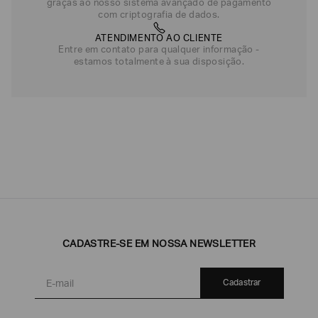
graças ao nosso sistema avançado de pagamento
com criptografia de dados.
ATENDIMENTO AO CLIENTE
Entre em contato para qualquer informação -
estamos totalmente à sua disposição.
CADASTRE-SE EM NOSSA NEWSLETTER
Cadastrar