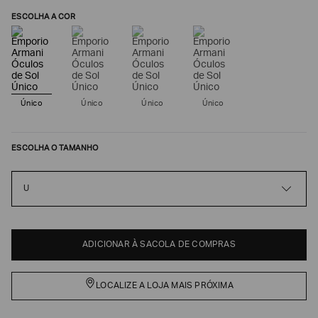
ESCOLHA A COR
Único
Único
Único
Único
ESCOLHA O TAMANHO
U
Poderia
nos
contar
mais
sobre
ADICIONAR À SACOLA DE COMPRAS
você?
NOME*
LOCALIZE A LOJA MAIS PRÓXIMA