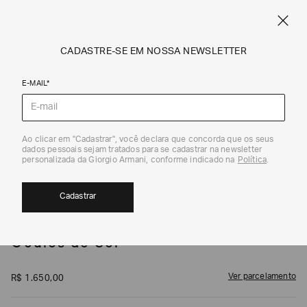
SPRING SUMMER SALE
ARMANI.COM.BR
0
CADASTRE-SE EM NOSSA NEWSLETTER
E-MAIL*
Bolsas e Acessórios
1
/
7
Ao clicar em "Cadastrar", você declara que concorda que os seus
dados pessoais sejam tratados para se cadastrar na newsletter
personalizada da Giorgio Armani, conforme indicado na
Política
.
Cadastrar
EA7
Óculos de Sol
Ver parcelamento
R$
1
.
650
,
00