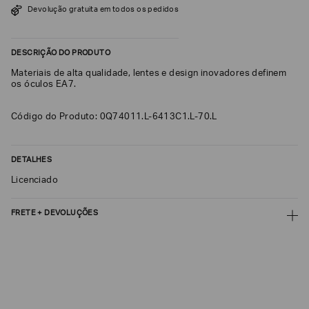
Devolução gratuita em todos os pedidos
SOBRENOME*
DESCRIÇÃO DO PRODUTO
DATA
Materiais de alta qualidade, lentes e design inovadores definem
DE
NASCIMENTO*
os óculos EA7.
Código do Produto: 0Q74011.L-6413C1.L-70.L
Estou
DETALHES
interessado
nas
Licenciado
seguintes
Marcas
e
tópicos
:
FRETE + DEVOLUÇÕES
Selecionar
CALCULAR FRETE
todos
Giorgio
CALCULAR
Armani
Não sei meu CEP
Emporio
Armani