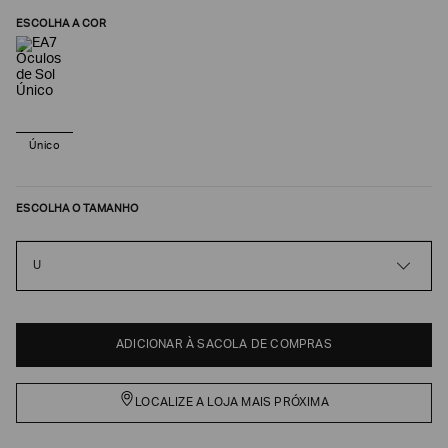
ESCOLHA A COR
Único
ESCOLHA O TAMANHO
U
Poderia
nos
contar
mais
sobre
ADICIONAR À SACOLA DE COMPRAS
você?
NOME*
LOCALIZE A LOJA MAIS PRÓXIMA