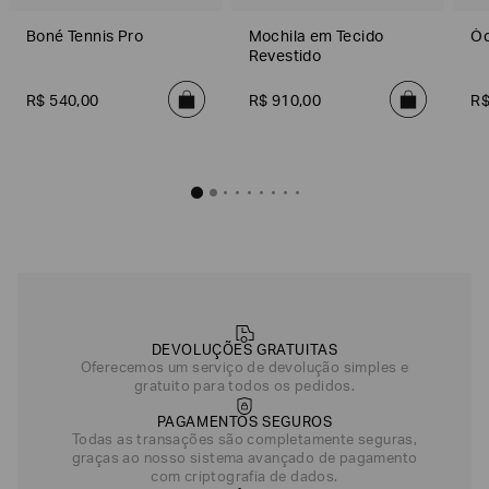
Boné Tennis Pro
Mochila em Tecido
Óc
Revestido
R$
540
,
00
R$
910
,
00
R
DEVOLUÇÕES GRATUITAS
Oferecemos um serviço de devolução simples e
gratuito para todos os pedidos.
PAGAMENTOS SEGUROS
Todas as transações são completamente seguras,
graças ao nosso sistema avançado de pagamento
com criptografia de dados.