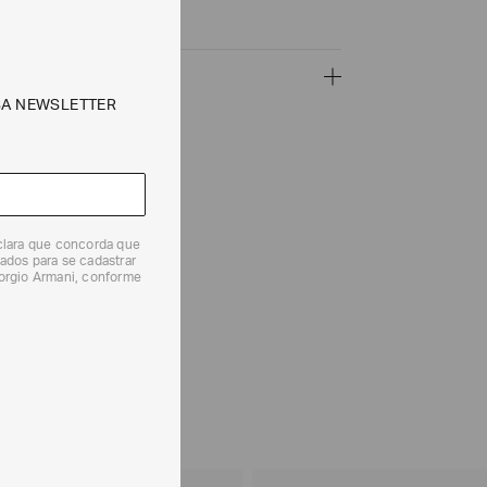
 os raios solares
idade
ÇÕES
SA NEWSLETTER
CALCULAR
eclara que concorda que
e tipos de entrega são válidos apenas para este produto
ados para se cadastrar
iorgio Armani, conforme
 produtos, o prazo é de até 7 (sete) dias corridos,
mento dos Produtos. E a troca pode ser feita em até 30
dos, a partir do seu recebimento sem custos adicionais.
solicitação Preencha o
Formulário de Devolução
.
ões sobre as condições de troca ou devolução, consulte a
 e Devoluções
.