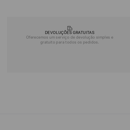
sobre
você?
NOME*
SOBRENOME*
DEVOLUÇÕES GRATUITAS
Oferecemos um serviço de devolução simples e
gratuito para todos os pedidos.
Estou
interessado
nas
seguintes
Marcas
e
tópicos
:
Selecionar
todos
Giorgio
Armani
Produtos
Femininos
Confirmar