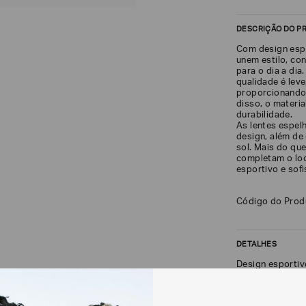
DESCRIÇÃO DO P
Com design espo
unem estilo, co
para o dia a dia
qualidade é leve
proporcionando 
disso, o materia
durabilidade.
As lentes espe
design, além de
sol. Mais do que
completam o loo
esportivo e sofi
Código do Prod
DETALHES
Design esporti
Modelo unissex
Armação leve em
Lentes verdes 