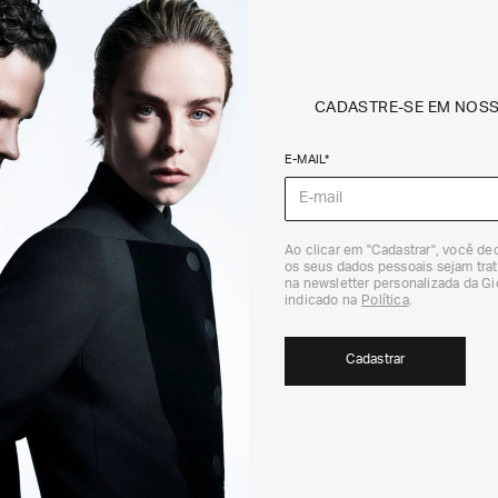
Proteção contra
Resistente à um
FRETE + DEVOLU
CADASTRE-SE EM NOS
CALCULAR FRETE
E-MAIL*
Não sei meu CEP
Ao clicar em "Cadastrar", você d
Os preços, prazos 
os seus dados pessoais sejam trat
em consulta.
na newsletter personalizada da G
DEVOLUÇÃO
indicado na
Política
.
Para a Devolução de
contados do recebi
Cadastrar
(trinta) dias corri
Para realizar essa 
RECOMENDADOS
Para mais informaç
Política de Trocas