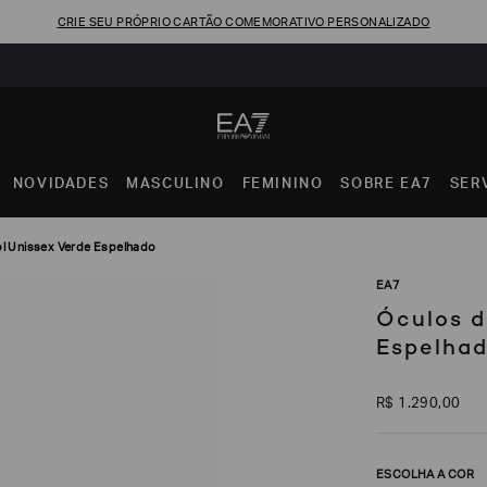
CRIE SEU PRÓPRIO CARTÃO COMEMORATIVO PERSONALIZADO
NOVIDADES
MASCULINO
FEMININO
SOBRE EA7
SER
ol Unissex Verde Espelhado
EA7
Óculos d
Espelha
R$
1
.
290
,
00
ESCOLHA A COR