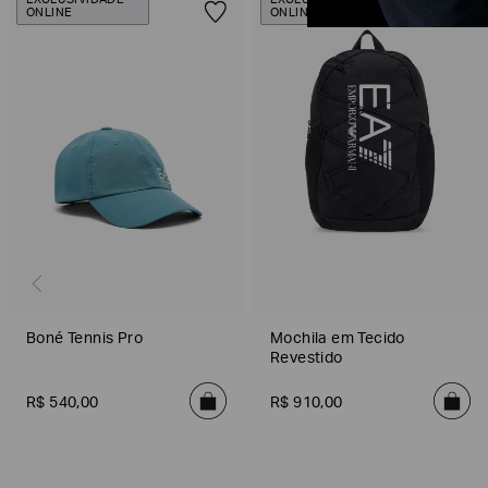
EXCLUSIVIDADE
EXCLUSIVIDADE
ONLINE
ONLINE
Boné Tennis Pro
Mochila em Tecido
Revestido
R$
540
,
00
R$
910
,
00
Poderia
nos
contar
mais