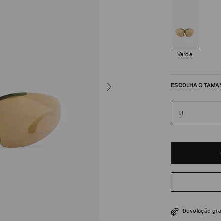
Verde
ESCOLHA O TAMA
U
R$
1
.
290
Devolução gra