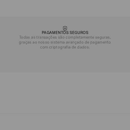
DATA DE NASCIMENTO*
PAGAMENTOS SEGUROS
Todas as transações são completamente seguras,
graças ao nosso sistema avançado de pagamento
com criptografia de dados.
Emporio
EA7
Armani
Armani
Exchange
Produtos
Armani/Silos
Armani
Masculinos
Values