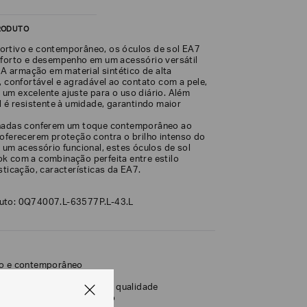
RODUTO
rtivo e contemporâneo, os óculos de sol EA7
nforto e desempenho em um acessório versátil
. A armação em material sintético de alta
, confortável e agradável ao contato com a pele,
um excelente ajuste para o uso diário. Além
l é resistente à umidade, garantindo maior
lhadas conferem um toque contemporâneo ao
 oferecerem proteção contra o brilho intenso do
 um acessório funcional, estes óculos de sol
k com a combinação perfeita entre estilo
sticação, características da EA7.
uto: 0Q74007.L-63577P.L-43.L
vo e contemporâneo
 material sintético de alta qualidade
com acabamento espelhado