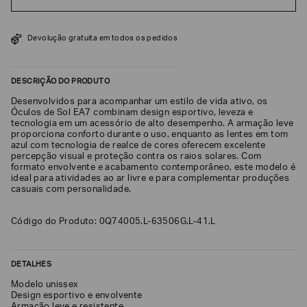
SOBRENOME*
Devolução gratuita em todos os pedidos
DATA
DE
DESCRIÇÃO DO PRODUTO
NASCIMENTO*
Desenvolvidos para acompanhar um estilo de vida ativo, os
Óculos de Sol EA7 combinam design esportivo, leveza e
tecnologia em um acessório de alto desempenho. A armação leve
proporciona conforto durante o uso, enquanto as lentes em tom
azul com tecnologia de realce de cores oferecem excelente
percepção visual e proteção contra os raios solares. Com
Estou
interessado
formato envolvente e acabamento contemporâneo, este modelo é
nas
ideal para atividades ao ar livre e para complementar produções
seguintes
casuais com personalidade.
Marcas
e
tópicos
:
Código do Produto: 0Q74005.L-63506G.L-41.L
Selecionar
todos
Giorgio
DETALHES
Armani
Modelo unissex
Emporio
Design esportivo e envolvente
Armani