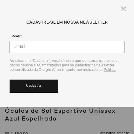
SPRING SUMMER SALE
ARMANI.COM.BR
0
CADASTRE-SE EM NOSSA NEWSLETTER
E-MAIL*
Bolsas e Acessórios
Ao clicar em "Cadastrar", você declara que concorda que os seus
1
/
7
dados pessoais sejam tratados para se cadastrar na newsletter
personalizada da Giorgio Armani, conforme indicado na
Política
.
Cadastrar
EA7
Óculos de Sol Esportivo Unissex
Azul Espelhado
Ver parcelamento