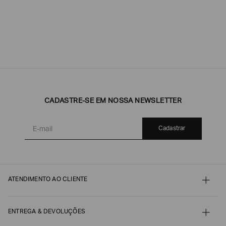
CADASTRE-SE EM NOSSA NEWSLETTER
Cadastrar
ATENDIMENTO AO CLIENTE
Contato
Meu pedido
Minha conta
ENTREGA & DEVOLUÇÕES
Pagamento
Nossos serviços