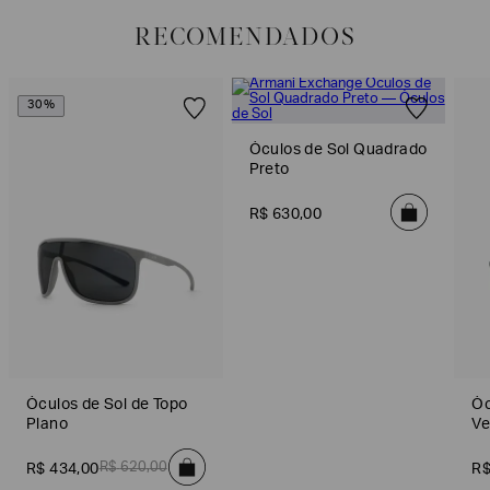
(trinta) dias corridos, a partir do seu recebimento sem custos adicionais.
RECOMENDADOS
Para realizar essa solicitação Preencha o
Formulário de Devolução
.
Para mais informações sobre as condições de troca ou devolução, consulte a
Política de Trocas e Devoluções
.
30%
Óculos de Sol Quadrado
Preto
R$
630
,
00
Óculos de Sol de Topo
Óc
Plano
Ve
R$
620
,
00
R$
434
,
00
R