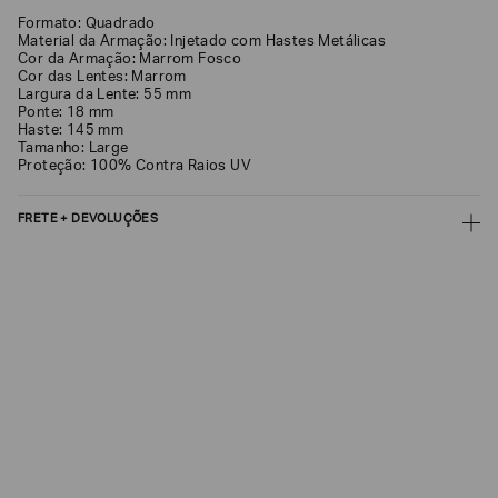
Formato: Quadrado
EA7
Material da Armação: Injetado com Hastes Metálicas
Cor da Armação: Marrom Fosco
Armani
Cor das Lentes: Marrom
Exchange
Largura da Lente: 55 mm
Ponte: 18 mm
Produtos
Haste: 145 mm
Femininos
Tamanho: Large
Proteção: 100% Contra Raios UV
Produtos
Masculinos
FRETE + DEVOLUÇÕES
Armani/Silos
CALCULAR FRETE
Armani
Values
CALCULAR
Confirmar
Não sei meu CEP
suas
preferências
Os preços, prazos e tipos de entrega são válidos apenas para este produto
em consulta.
DEVOLUÇÃO
Para a Devolução de produtos, o prazo é de até 7 (sete) dias corridos,
contados do recebimento dos Produtos. E a troca pode ser feita em até 30