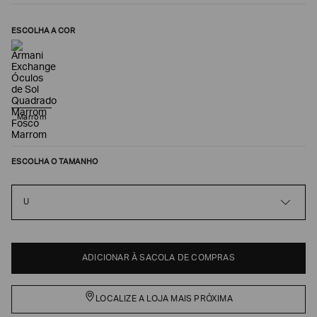
ESCOLHA A COR
Marrom
ESCOLHA O TAMANHO
Poderia
nos
U
contar
mais
sobre
você?
ADICIONAR À SACOLA DE COMPRAS
NOME*
LOCALIZE A LOJA MAIS PRÓXIMA