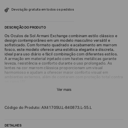
SOBRENOME*
Devolução gratuita em todos os pedidos
DESCRIÇÃO DO PRODUTO
DATA
DE
NASCIMENTO*
Os Óculos de Sol Armani Exchange combinam estilo clássico e
design contemporâneo em um modelo masculino versátil e
sofisticado. Com formato quadrado e acabamento em marrom
fosco, este modelo oferece uma estética elegante e discreta,
ideal para uso diário e fácil combinação com diferentes estilos.
A armação em material injetado com hastes metálicas garante
leveza, resistência e conforto durante o uso prolongado. As
Estou
lentes na cor marrom clássica proporcionam um visual
interessado
harmonioso e ajudam a oferecer maior conforto visual em
nas
seguintes
ambientes externos, além de contarem com proteção total contra
Marcas
os raios UV.
e
Com tamanho Large e lentes de 55 mm, o AX4170SU oferece
tópicos
:
Ver mais
ajuste confortável e cobertura equilibrada, sendo ideal para quem
busca um modelo funcional com presença discreta. Seu design
Selecionar
moderno com inspiração clássica reforça a identidade urbana da
todos
Armani Exchange, unindo praticidade e estilo em uma única peça.
Código do Produto: AX4170SU.L-840873.L-55.L
Giorgio
Armani
Emporio
DETALHES
Armani