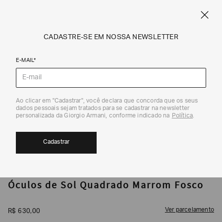
CUPOM SALE10: +10% OFF ADICIONAL NAS EXCLUSIVIDADES ONLINE
EM SALE A|X
ARMANI.COM.BR
0
CADASTRE-SE EM NOSSA NEWSLETTER
E-MAIL*
Óculos de Sol
Ao clicar em "Cadastrar", você declara que concorda que os seus
1
/
3
dados pessoais sejam tratados para se cadastrar na newsletter
personalizada da Giorgio Armani, conforme indicado na
Política
.
Cadastrar
ARMANI EXCHANGE
Óculos de Sol Quadrado Marrom Fosco
Ver parcelamento
R$
630
,
00