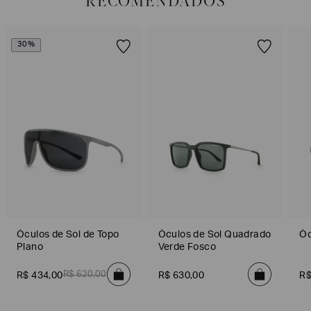
RECOMENDADOS
Para realizar essa solicitação Preencha o
Formulário de Devolução
.
Para mais informações sobre as condições de troca ou devolução, consulte a
Política de Trocas e Devoluções
.
30%
Óculos de Sol de Topo
Óculos de Sol Quadrado
Óc
Plano
Verde Fosco
R$
620
,
00
R$
434
,
00
R$
630
,
00
R