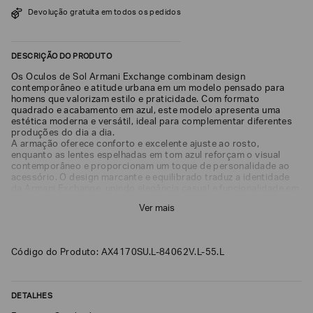
SOBRENOME*
Devolução gratuita em todos os pedidos
DESCRIÇÃO DO PRODUTO
DATA
DE
Os Óculos de Sol Armani Exchange combinam design
NASCIMENTO*
contemporâneo e atitude urbana em um modelo pensado para
homens que valorizam estilo e praticidade. Com formato
quadrado e acabamento em azul, este modelo apresenta uma
estética moderna e versátil, ideal para complementar diferentes
produções do dia a dia.
A armação oferece conforto e excelente ajuste ao rosto,
enquanto as lentes espelhadas em tom azul reforçam o visual
Estou
contemporâneo e proporcionam um toque de personalidade ao
interessado
acessório. O design marcante e equilibrado traduz a identidade
nas
seguintes
da Armani Exchange, unindo elegância casual e funcionalidade em
Marcas
uma única peça.
e
Ver mais
Classificado no tamanho Large, o AX4170SU proporciona
tópicos
:
cobertura confortável e presença visual equilibrada, sendo ideal
para quem busca armações de maior proporção. Além disso,
Selecionar
conta com proteção total contra os raios UV, auxiliando na
todos
Código do Produto: AX4170SU.L-84062V.L-55.L
proteção dos olhos durante a exposição ao sol.
Giorgio
Armani
DETALHES
Emporio
Armani