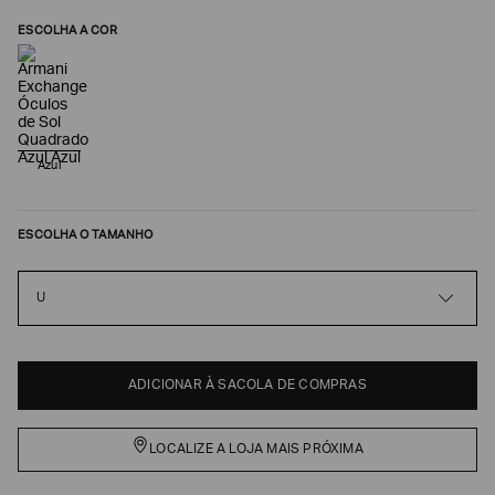
ESCOLHA A COR
Azul
ESCOLHA O TAMANHO
Poderia
U
nos
contar
mais
sobre
você?
ADICIONAR À SACOLA DE COMPRAS
NOME*
LOCALIZE A LOJA MAIS PRÓXIMA