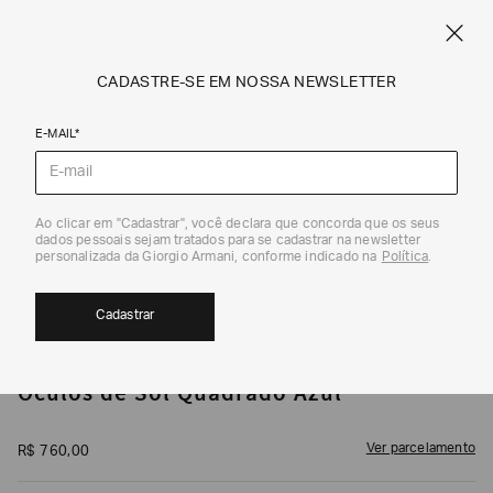
CUPOM SALE10: +10% OFF ADICIONAL NAS EXCLUSIVIDADES ONLINE
EM SALE A|X
ARMANI.COM.BR
0
CADASTRE-SE EM NOSSA NEWSLETTER
E-MAIL*
Óculos de Sol
1
/
3
Ao clicar em "Cadastrar", você declara que concorda que os seus
dados pessoais sejam tratados para se cadastrar na newsletter
personalizada da Giorgio Armani, conforme indicado na
Política
.
Cadastrar
ARMANI EXCHANGE
Óculos de Sol Quadrado Azul
Ver parcelamento
R$
760
,
00