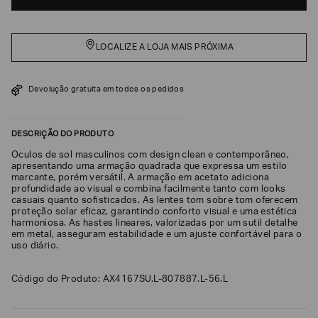
SOBRENOME*
LOCALIZE A LOJA MAIS PRÓXIMA
DATA
DE
NASCIMENTO*
Devolução gratuita em todos os pedidos
DESCRIÇÃO DO PRODUTO
Óculos de sol masculinos com design clean e contemporâneo,
Estou
apresentando uma armação quadrada que expressa um estilo
interessado
marcante, porém versátil. A armação em acetato adiciona
nas
profundidade ao visual e combina facilmente tanto com looks
seguintes
Marcas
casuais quanto sofisticados. As lentes tom sobre tom oferecem
e
proteção solar eficaz, garantindo conforto visual e uma estética
tópicos
:
harmoniosa. As hastes lineares, valorizadas por um sutil detalhe
em metal, asseguram estabilidade e um ajuste confortável para o
Selecionar
uso diário.
todos
Giorgio
Código do Produto: AX4167SU.L-807887.L-56.L
Armani
Emporio
Armani