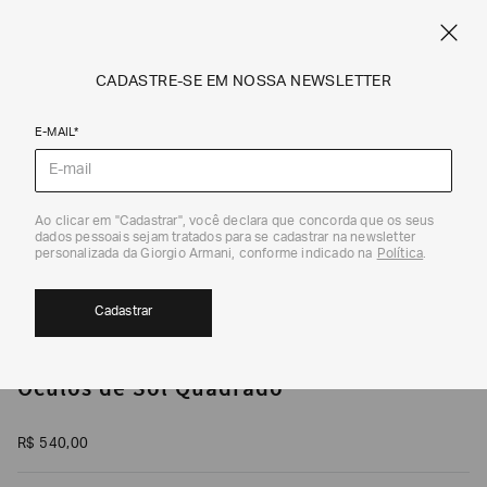
CUPOM SALE10: +10% OFF ADICIONAL NAS EXCLUSIVIDADES ONLINE
EM SALE A|X
ARMANI.COM.BR
0
CADASTRE-SE EM NOSSA NEWSLETTER
E-MAIL*
Óculos de Sol
1
/
3
Ao clicar em "Cadastrar", você declara que concorda que os seus
dados pessoais sejam tratados para se cadastrar na newsletter
EM BREVE
40%
personalizada da Giorgio Armani, conforme indicado na
Política
.
Cadastrar
ARMANI EXCHANGE
Óculos de Sol Quadrado
R$
540
,
00