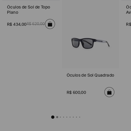
Óculos de Sol de Topo
Óc
Plano
Av
R$
620
,
00
R$
434
,
00
R
Óculos de Sol Quadrado
R$
600
,
00