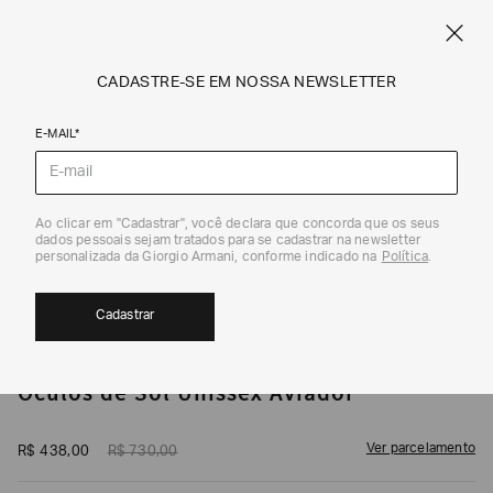
CUPOM SALE10: +10% OFF ADICIONAL NAS EXCLUSIVIDADES ONLINE
EM SALE A|X
ARMANI.COM.BR
0
CADASTRE-SE EM NOSSA NEWSLETTER
E-MAIL*
Óculos de Sol
1
/
4
Ao clicar em "Cadastrar", você declara que concorda que os seus
dados pessoais sejam tratados para se cadastrar na newsletter
40%
personalizada da Giorgio Armani, conforme indicado na
Política
.
Cadastrar
ARMANI EXCHANGE
Óculos de Sol Unissex Aviador
Ver parcelamento
R$
438
,
00
R$
730
,
00