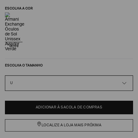
ESCOLHA A COR
Verde
ESCOLHA O TAMANHO
Poderia
U
nos
contar
mais
sobre
você?
ADICIONAR À SACOLA DE COMPRAS
NOME*
LOCALIZE A LOJA MAIS PRÓXIMA