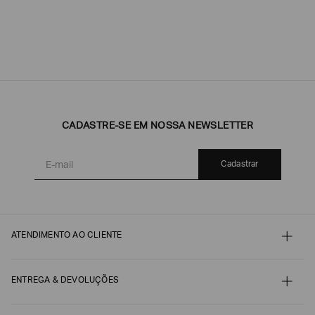
CADASTRE-SE EM NOSSA NEWSLETTER
Cadastrar
ATENDIMENTO AO CLIENTE
Contato
Meu pedido
Minha conta
ENTREGA & DEVOLUÇÕES
Pagamento
Nossos serviços
Envio e Embalagem
Guia de Tamanhos
Acompanhe seu Pedido