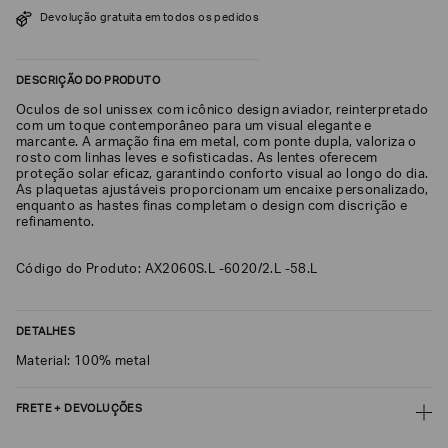
SOBRENOME*
Devolução gratuita em todos os pedidos
DESCRIÇÃO DO PRODUTO
DATA
DE
Óculos de sol unissex com icônico design aviador, reinterpretado
NASCIMENTO*
com um toque contemporâneo para um visual elegante e
marcante. A armação fina em metal, com ponte dupla, valoriza o
rosto com linhas leves e sofisticadas. As lentes oferecem
proteção solar eficaz, garantindo conforto visual ao longo do dia.
As plaquetas ajustáveis proporcionam um encaixe personalizado,
enquanto as hastes finas completam o design com discrição e
refinamento.
Estou
interessado
nas
seguintes
Código do Produto: AX2060S.L -6020/2.L -58.L
Marcas
e
tópicos
:
DETALHES
Selecionar
todos
Material: 100% metal
Giorgio
Armani
FRETE + DEVOLUÇÕES
Emporio
CALCULAR FRETE
Armani