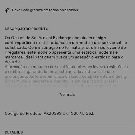
SOBRENOME*
Devolução gratuita em todos os pedidos
DESCRIÇÃO DO PRODUTO
DATA
DE
NASCIMENTO*
Os Óculos de Sol Armani Exchange combinam design
contemporâneo e estilo urbano em um modelo unissex versátil e
sofisticado. Com inspiração no formato pilot e linhas levemente
irregulares, este modelo apresenta uma estética moderna e
marcante, ideal para quem busca um acessório estiloso para o
dia a dia.
A armação em metal na cor azul fosco oferece leveza, resistência
Estou
e conforto, garantindo um ajuste agradável durante o uso
interessado
prolongado. As lentes em cinza clássico complementam o design
nas
seguintes
com um visual elegante e discreto, além de proporcionarem
Marcas
proteção total contra os raios UV, contribuindo para maior
e
conforto visual em ambientes externos.
tópicos
:
Ver mais
Com tamanho Large e lentes de 56 mm, o AX2059S oferece
cobertura equilibrada e ajuste confortável, sendo ideal para
Selecionar
diferentes formatos de rosto. Seu design moderno com
todos
inspiração clássica reforça a identidade da Armani Exchange,
Código do Produto: AX2059S.L-613287.L-56.L
unindo funcionalidade e estilo em uma única peça.
Giorgio
Armani
Emporio
DETALHES
Armani