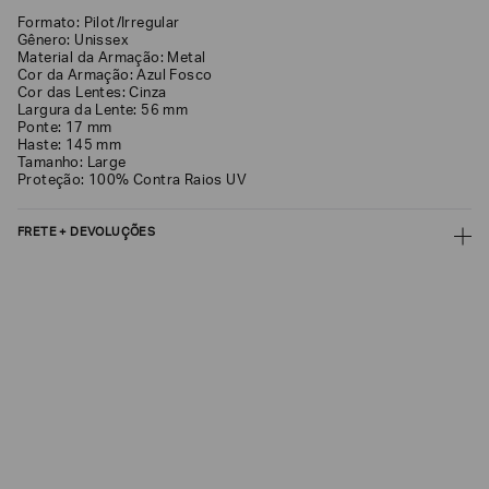
Formato: Pilot/Irregular
EA7
Gênero: Unissex
Material da Armação: Metal
Armani
Cor da Armação: Azul Fosco
Exchange
Cor das Lentes: Cinza
Largura da Lente: 56 mm
Produtos
Ponte: 17 mm
Femininos
Haste: 145 mm
Tamanho: Large
Produtos
Proteção: 100% Contra Raios UV
Masculinos
Armani/Silos
FRETE + DEVOLUÇÕES
Armani
CALCULAR FRETE
Values
CALCULAR
Confirmar
suas
Não sei meu CEP
preferências
Os preços, prazos e tipos de entrega são válidos apenas para este produto
em consulta.
DEVOLUÇÃO
Para a Devolução de produtos, o prazo é de até 7 (sete) dias corridos,