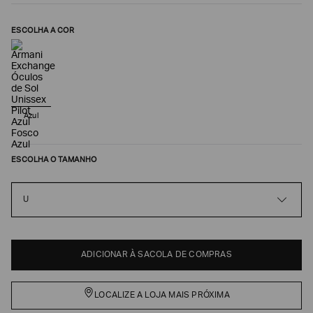
ESCOLHA A COR
Azul
ESCOLHA O TAMANHO
Poderia
nos
U
contar
mais
sobre
você?
ADICIONAR À SACOLA DE COMPRAS
NOME*
LOCALIZE A LOJA MAIS PRÓXIMA