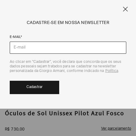
CUPOM SALE10: +10% OFF ADICIONAL NAS EXCLUSIVIDADES ONLINE
EM SALE A|X
ARMANI.COM.BR
0
CADASTRE-SE EM NOSSA NEWSLETTER
E-MAIL*
Óculos de Sol
Ao clicar em "Cadastrar", você declara que concorda que os seus
1
/
4
dados pessoais sejam tratados para se cadastrar na newsletter
personalizada da Giorgio Armani, conforme indicado na
Política
.
Cadastrar
ARMANI EXCHANGE
Óculos de Sol Unissex Pilot Azul Fosco
Ver parcelamento
R$
730
,
00