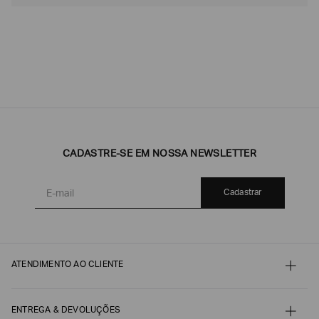
CADASTRE-SE EM NOSSA NEWSLETTER
Cadastrar
ATENDIMENTO AO CLIENTE
Contato
Meu pedido
Minha conta
ENTREGA & DEVOLUÇÕES
Pagamento