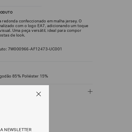
RODUTO
 redonda confeccionado em malha jersey. O
nalizado com o logo EA7, adicionando um toque
visual. Uma peça versátil, ideal para compor
ostas de look.
duto: 7W000966-AF12473-UC001
godão 85% Poliéster 15%
ÇÕES
CALCULAR
SA NEWSLETTER