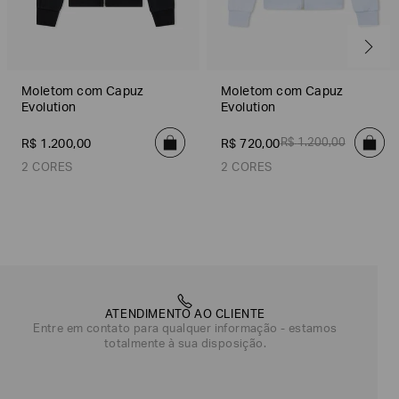
Moletom com Capuz
Moletom com Capuz
Evolution
Evolution
R$
1
.
200
,
00
R$
1
.
200
,
00
R$
720
,
00
2 CORES
2 CORES
Preto
Azul
Azul
Preto
ATENDIMENTO AO CLIENTE
Entre em contato para qualquer informação - estamos
totalmente à sua disposição.