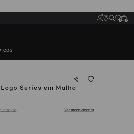
0
0
VIÇOS
Logo Series em Malha
Ver parcelamento
1
.
000
,
00