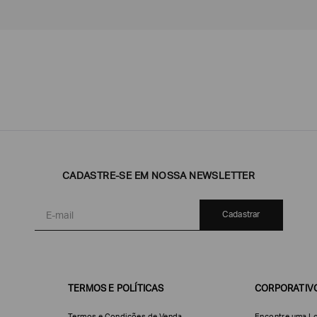
Emporio
EA7
Armani
Armani
Exchange
CADASTRE-SE EM NOSSA NEWSLETTER
Produtos
Armani/Silos
Armani
Masculinos
Values
Cadastrar
TERMOS E POLÍTICAS
CORPORATIV