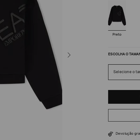
Preto
ESCOLHA O TAMA
Selecione o t
R$
600
R$
1
.
000
Devolução gra