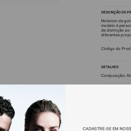
DESCRIÇÃO DO P
Moletom de gola
modelo é perso
de distinção ao 
diferentes prop
Código do Pro
DETALHES
Composição: Al
FRETE + DEVOLU
CALCULAR FRETE
Não sei meu CEP
CADASTRE-SE EM NOS