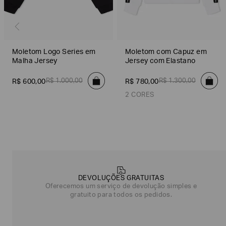
Moletom Logo Series em
Moletom com Capuz em
Malha Jersey
Jersey com Elastano
R$
1
.
000
,
00
R$
1
.
300
,
00
R$
600
,
00
R$
780
,
00
2 CORES
Branco
Preto
Poderia
nos
contar
mais
DEVOLUÇÕES GRATUITAS
sobre
Oferecemos um serviço de devolução simples e
você?
gratuito para todos os pedidos.
NOME*
SOBRENOME*