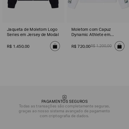
Jaqueta de Moletom Logo
Moletom com Capuz
Series em Jersey de Modal
Dynamic Athlete em
Natural VENTUS7
R$
1
.
200
,
00
R$
1
.
450
,
00
R$
720
,
00
PAGAMENTOS SEGUROS
Todas as transações são completamente seguras,
graças ao nosso sistema avançado de pagamento
com criptografia de dados.
DATA DE NASCIMENTO*