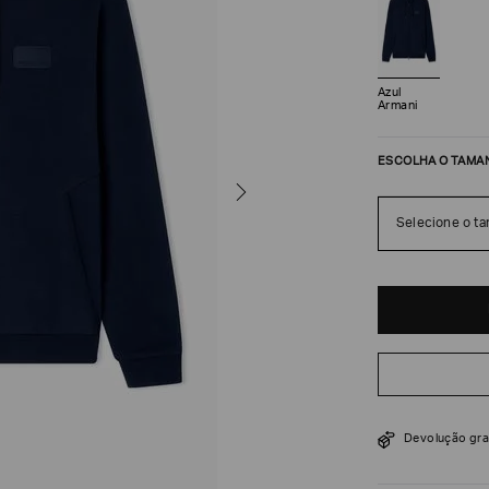
Azul
Armani
ESCOLHA O TAMA
Selecione o t
R$
1
.
295
$
1
.
850
Devolução gra