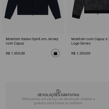
Moletom Italian Spirit em Jersey
Moletom com Capuz e 
com Capuz
Logo Series
R$
1
.
350
,
00
R$
1
.
250
,
00
Poderia
nos
contar
mais
sobre
você?
DEVOLUÇÕES GRATUITAS
Oferecemos um serviço de devolução simples e
gratuito para todos os pedidos.
NOME*
SOBRENOME*