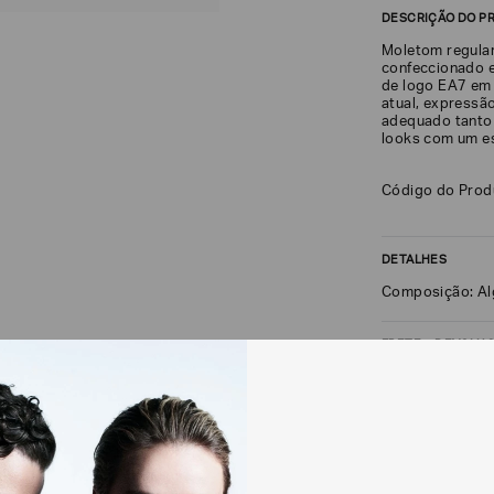
DESCRIÇÃO DO P
Moletom regular
confeccionado e
de logo EA7 em
atual, expressão
adequado tanto 
looks com um es
Código do Pro
DETALHES
Composição: Al
FRETE + DEVOLU
CALCULAR FRETE
Não sei meu CEP