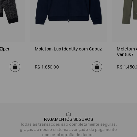
Zíper
Moletom Lux Identity com Capuz
Moletom 
Ventus7
R$
1
.
850
,
00
R$
1
.
450
,
PAGAMENTOS SEGUROS
Todas as transações são completamente seguras,
graças ao nosso sistema avançado de pagamento
DATA DE NASCIMENTO*
com criptografia de dados.