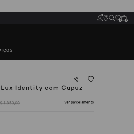
0
0
VIÇOS
Lux Identity com Capuz
Ver parcelamento
$
1
.
850
,
00