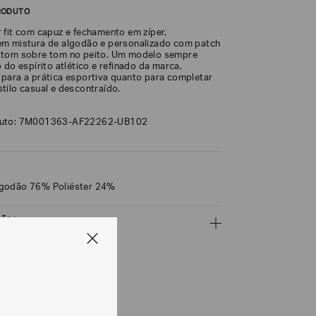
RODUTO
 fit com capuz e fechamento em zíper,
m mistura de algodão e personalizado com patch
 tom sobre tom no peito. Um modelo sempre
 do espírito atlético e refinado da marca,
para a prática esportiva quanto para completar
tilo casual e descontraído.
duto: 7M001363-AF22262-UB102
godão 76% Poliéster 24%
ÇÕES
CALCULAR