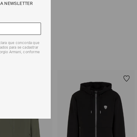
SA NEWSLETTER
e tipos de entrega são válidos apenas para este produto
 produtos, o prazo é de até 7 (sete) dias corridos,
mento dos Produtos. E a troca pode ser feita em até 30
dos, a partir do seu recebimento sem custos adicionais.
eclara que concorda que
solicitação Preencha o
Formulário de Devolução
.
ados para se cadastrar
iorgio Armani, conforme
ões sobre as condições de troca ou devolução, consulte a
 e Devoluções
.
DADE ONLINE