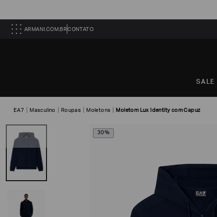
ARMANI.COM.BR
CONTATO
SALE
EA7
Masculino
Roupas
Moletons
Moletom Lux Identity com Capuz
30%