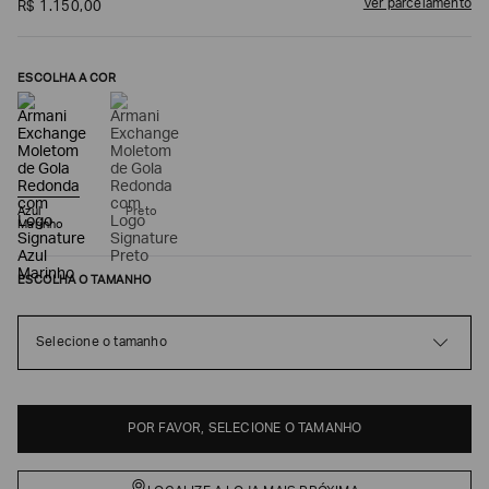
Ver parcelamento
R$
1
.
150
,
00
ESCOLHA A COR
Azul
Preto
Marinho
ESCOLHA O TAMANHO
Poderia
nos
contar
Selecione o tamanho
mais
sobre
você?
NOME*
POR FAVOR, SELECIONE O TAMANHO