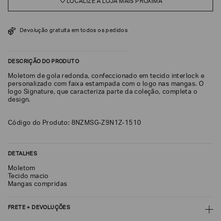
LOCALIZE A LOJA MAIS PRÓXIMA
SOBRENOME*
Devolução gratuita em todos os pedidos
DATA
DE
NASCIMENTO*
DESCRIÇÃO DO PRODUTO
Moletom de gola redonda, confeccionado em tecido interlock e
personalizado com faixa estampada com o logo nas mangas. O
logo Signature, que caracteriza parte da coleção, completa o
design.
Estou
interessado
Código do Produto: 8NZMSG-Z9N1Z-1510
nas
seguintes
Marcas
e
tópicos
:
DETALHES
Selecionar
Moletom
todos
Tecido macio
Mangas compridas
Giorgio
Armani
FRETE + DEVOLUÇÕES
Emporio
Armani