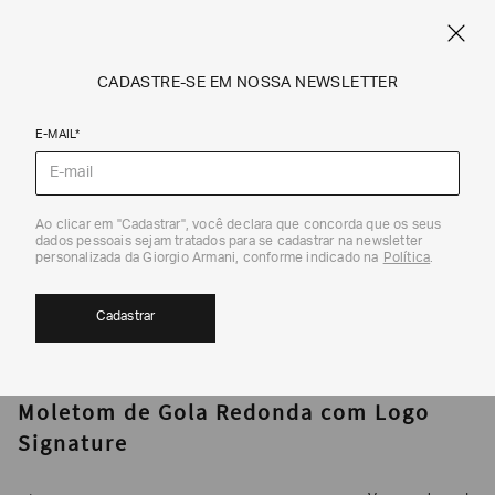
CUPOM SALE10: +10% OFF ADICIONAL NAS EXCLUSIVIDADES ONLINE
EM SALE A|X
ARMANI.COM.BR
0
CADASTRE-SE EM NOSSA NEWSLETTER
E-MAIL*
Moletons
Ao clicar em "Cadastrar", você declara que concorda que os seus
1
/
4
dados pessoais sejam tratados para se cadastrar na newsletter
personalizada da Giorgio Armani, conforme indicado na
Política
.
Cadastrar
ARMANI EXCHANGE
Moletom de Gola Redonda com Logo
Signature