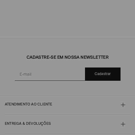
CADASTRE-SE EM NOSSA NEWSLETTER
Cadastrar
ATENDIMENTO AO CLIENTE
Contato
Meu pedido
Minha conta
ENTREGA & DEVOLUÇÕES
Pagamento
Nossos serviços
Envio e Embalagem