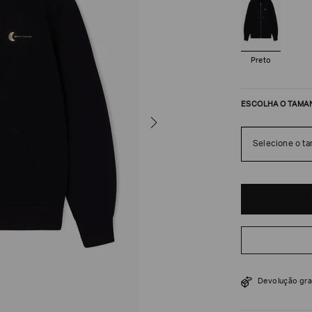
Preto
ESCOLHA O TAMA
Selecione o t
R$
690
R$
1
.
150
Devolução gra