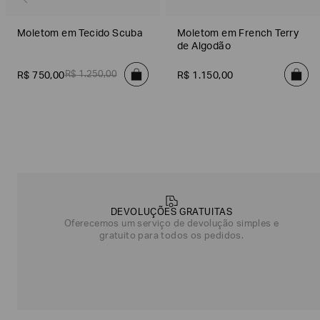
Moletom em Tecido Scuba
Moletom em French Terry
de Algodão
R$
1
.
250
,
00
R$
750
,
00
R$
1
.
150
,
00
Poderia
nos
contar
DEVOLUÇÕES GRATUITAS
mais
Oferecemos um serviço de devolução simples e
sobre
gratuito para todos os pedidos.
você?
NOME*
SOBRENOME*