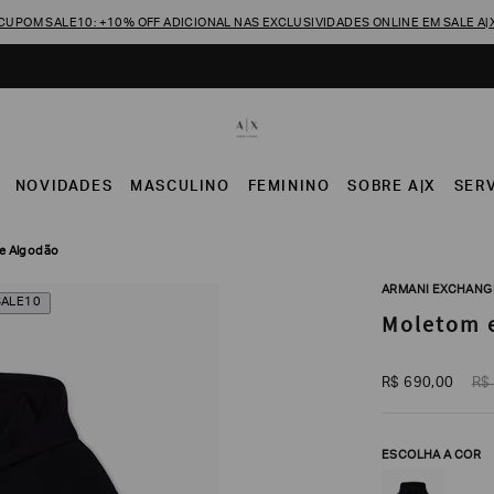
CUPOM SALE10: +10% OFF ADICIONAL NAS EXCLUSIVIDADES ONLINE EM SALE A|
NOVIDADES
MASCULINO
FEMININO
SOBRE A|X
SER
de Algodão
ARMANI EXCHANG
SALE10
Moletom e
R$
690
,
00
R$
ESCOLHA A COR