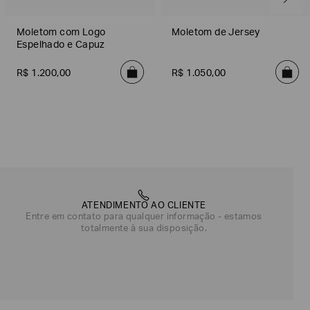
Moletom com Logo
Moletom de Jersey
Espelhado e Capuz
R$
1
.
200
,
00
R$
1
.
050
,
00
ATENDIMENTO AO CLIENTE
Entre em contato para qualquer informação - estamos
totalmente à sua disposição.