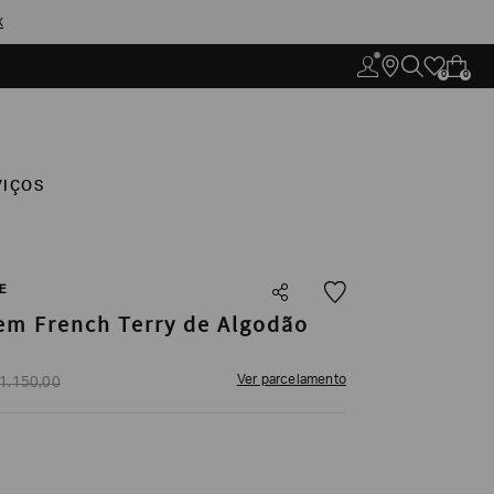
X
0
0
VIÇOS
E
m French Terry de Algodão
Ver parcelamento
1
.
150
,
00