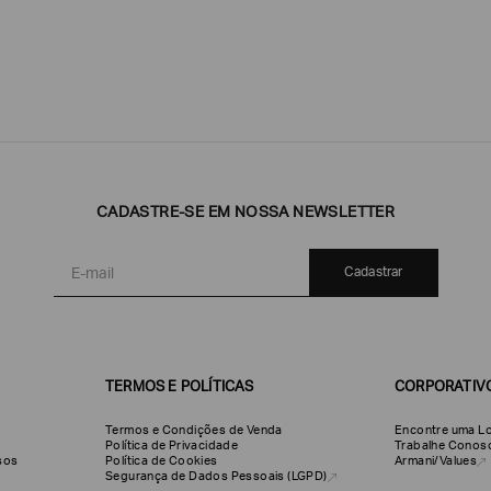
CADASTRE-SE EM NOSSA NEWSLETTER
Emporio
EA7
Armani
Armani
Exchange
Produtos
Armani/Silos
Armani
Cadastrar
Masculinos
Values
TERMOS E POLÍTICAS
CORPORATIV
Termos e Condições de Venda
Encontre uma Lo
Política de Privacidade
Trabalhe Conos
olsos
Política de Cookies
Armani/Values
Segurança de Dados Pessoais (LGPD)