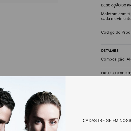
DESCRIÇÃO DO P
Moletom com zí
cada movimento,
Código do Pro
DETALHES
Composição: Al
FRETE + DEVOLU
CALCULAR FRETE
Não sei meu CEP
Os preços, prazos 
CADASTRE-SE EM NOS
em consulta.