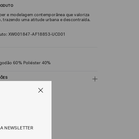
RODUTO
per e modelagem contemporânea que valoriza
 trazendo uma atitude urbana e descontraída.
duto: XW001847-AF18853-UC001
godão 60% Poliéster 40%
ÇÕES
CALCULAR
e tipos de entrega são válidos apenas para este produto
SA NEWSLETTER