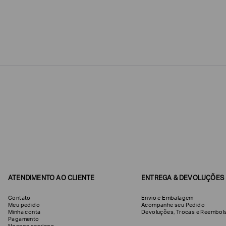
Estou
interessado
nas
seguintes
Marcas
e
tópicos
:
Selecionar
todos
Giorgio
Armani
Produtos
Femininos
Confirmar
suas
preferências
ATENDIMENTO AO CLIENTE
ENTREGA & DEVOLUÇÕES
Contato
Envio e Embalagem
Meu pedido
Acompanhe seu Pedido
Minha conta
Devoluções, Trocas e Reemb
Pagamento