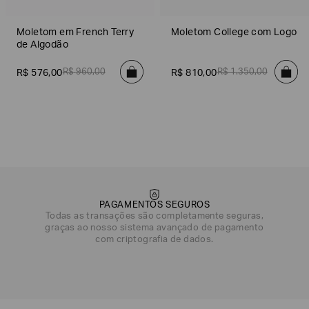
Moletom em French Terry
Moletom College com Logo
de Algodão
R$
960
,
00
R$
1
.
350
,
00
R$
576
,
00
R$
810
,
00
PAGAMENTOS SEGUROS
Todas as transações são completamente seguras,
graças ao nosso sistema avançado de pagamento
com criptografia de dados.
DATA DE NASCIMENTO*