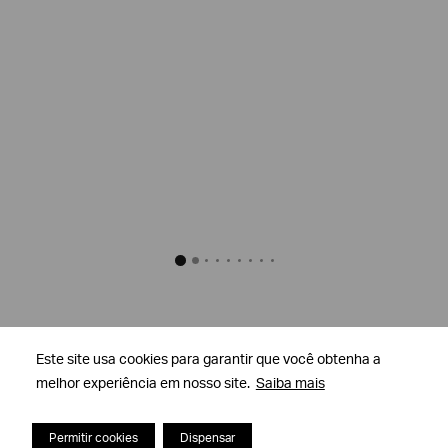
Este site usa cookies para garantir que você obtenha a
Este site usa cookies para garantir que você obtenha a
melhor experiência em nosso site.
melhor experiência em nosso site.
Saiba mais
Saiba mais
DEVOLUÇÕES GRATUITAS
Oferecemos um serviço de devolução simples e
Permitir cookies
Permitir cookies
Dispensar
Dispensar
gratuito para todos os pedidos.