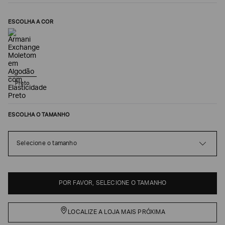
ESCOLHA A COR
Preto
ESCOLHA O TAMANHO
Poderia
nos
Selecione o tamanho
contar
mais
sobre
você?
POR FAVOR, SELECIONE O TAMANHO
NOME*
LOCALIZE A LOJA MAIS PRÓXIMA