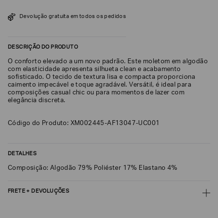
SOBRENOME*
Devolução gratuita em todos os pedidos
DESCRIÇÃO DO PRODUTO
DATA
DE
NASCIMENTO*
O conforto elevado a um novo padrão. Este moletom em algodão
com elasticidade apresenta silhueta clean e acabamento
sofisticado. O tecido de textura lisa e compacta proporciona
caimento impecável e toque agradável. Versátil, é ideal para
composições casual chic ou para momentos de lazer com
elegância discreta.
Estou
interessado
Código do Produto: XM002445-AF13047-UC001
nas
seguintes
Marcas
e
tópicos
:
DETALHES
Selecionar
Composição: Algodão 79% Poliéster 17% Elastano 4%
todos
Giorgio
FRETE + DEVOLUÇÕES
Armani
CALCULAR FRETE
Emporio
Armani