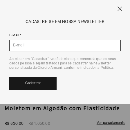
CUPOM SALE10: +10% OFF ADICIONAL NAS EXCLUSIVIDADES ONLINE
EM SALE A|X
ARMANI.COM.BR
0
CADASTRE-SE EM NOSSA NEWSLETTER
E-MAIL*
Moletons
Ao clicar em "Cadastrar", você declara que concorda que os seus
1
/
5
dados pessoais sejam tratados para se cadastrar na newsletter
EXCLUSIVIDADE ONLINE
40%
CUPOM SALE10
personalizada da Giorgio Armani, conforme indicado na
Política
.
Cadastrar
ARMANI EXCHANGE
Moletom em Algodão com Elasticidade
Ver parcelamento
R$
630
,
00
R$
1
.
050
,
00