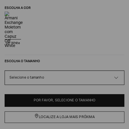
ESCOLHA A COR
Off White
ESCOLHA O TAMANHO
Poderia
Selecione o tamanho
nos
contar
mais
sobre
você?
POR FAVOR, SELECIONE O TAMANHO
NOME*
LOCALIZE A LOJA MAIS PRÓXIMA