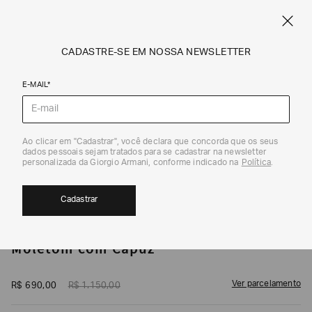
CUPOM SALE10: +10% OFF ADICIONAL NAS EXCLUSIVIDADES ONLINE
EM SALE A|X
ARMANI.COM.BR
0
CADASTRE-SE EM NOSSA NEWSLETTER
E-MAIL*
Moletons
1
/
5
Ao clicar em "Cadastrar", você declara que concorda que os seus
dados pessoais sejam tratados para se cadastrar na newsletter
40%
personalizada da Giorgio Armani, conforme indicado na
Política
.
Cadastrar
ARMANI EXCHANGE
Moletom com Capuz
Ver parcelamento
R$
690
,
00
R$
1
.
150
,
00