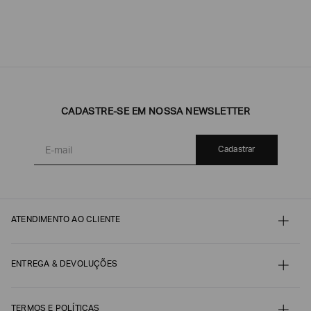
CADASTRE-SE EM NOSSA NEWSLETTER
Cadastrar
ATENDIMENTO AO CLIENTE
Contato
Meu pedido
Minha conta
ENTREGA & DEVOLUÇÕES
Pagamento
Nossos serviços
Envio e Embalagem
Guia de Tamanhos
Acompanhe seu Pedido
Guia de Cuidados
Devoluções, Trocas e Reembolsos
TERMOS E POLÍTICAS
Autenticidade