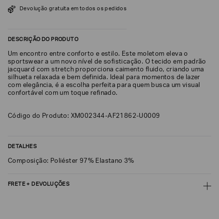
SOBRENOME*
Devolução gratuita em todos os pedidos
DESCRIÇÃO DO PRODUTO
DATA
DE
Um encontro entre conforto e estilo. Este moletom eleva o
NASCIMENTO*
sportswear a um novo nível de sofisticação. O tecido em padrão
jacquard com stretch proporciona caimento fluido, criando uma
silhueta relaxada e bem definida. Ideal para momentos de lazer
com elegância, é a escolha perfeita para quem busca um visual
confortável com um toque refinado.
Estou
Código do Produto: XM002344-AF21862-U0009
interessado
nas
seguintes
Marcas
e
DETALHES
tópicos
:
Composição: Poliéster 97% Elastano 3%
Selecionar
todos
FRETE + DEVOLUÇÕES
Giorgio
Armani
CALCULAR FRETE
Emporio
Armani