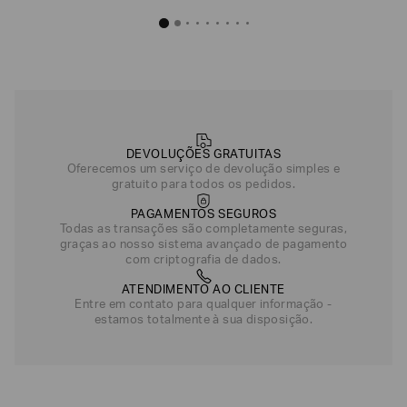
Moletom de Algodão com Acabamento Estruturado
R$
1
.
050
,
00
Preto
Cinza
Off White
DEVOLUÇÕES GRATUITAS
Oferecemos um serviço de devolução simples e
gratuito para todos os pedidos.
PAGAMENTOS SEGUROS
Todas as transações são completamente seguras,
graças ao nosso sistema avançado de pagamento
com criptografia de dados.
ATENDIMENTO AO CLIENTE
Entre em contato para qualquer informação -
estamos totalmente à sua disposição.