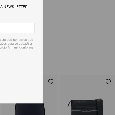
CALCULAR
SA NEWSLETTER
e tipos de entrega são válidos apenas para este produto
eclara que concorda que
 produtos, o prazo é de até 7 (sete) dias corridos,
ados para se cadastrar
mento dos Produtos. E a troca pode ser feita em até 30
iorgio Armani, conforme
dos, a partir do seu recebimento sem custos adicionais.
solicitação Preencha o
Formulário de Devolução
.
ões sobre as condições de troca ou devolução, consulte a
 e Devoluções
.
40%