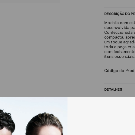
DESCRIÇÃO DO P
Mochila com es
desenvolvida pa
Confeccionada e
compacta, apres
um toque agradá
toda a peça cria
com fechamento 
itens essenciais
Código do Pro
DETALHES
Composição: Po
FRETE + DEVOLU
CALCULAR FRETE