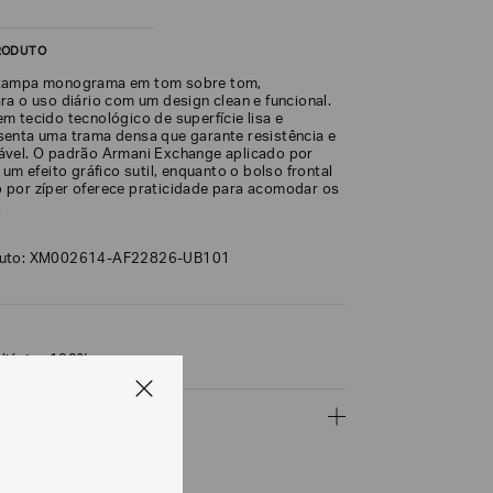
RODUTO
tampa monograma em tom sobre tom,
ra o uso diário com um design clean e funcional.
m tecido tecnológico de superfície lisa e
enta uma trama densa que garante resistência e
vel. O padrão Armani Exchange aplicado por
 um efeito gráfico sutil, enquanto o bolso frontal
por zíper oferece praticidade para acomodar os
.
duto: XM002614-AF22826-UB101
liéster 100%
ÇÕES