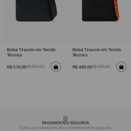
Bolsa Tiracolo em Tecido
Bolsa Tiracolo em Tecido
Técnico
Técnico
R$
850
,
00
R$
800
,
00
R$
510
,
00
R$
480
,
00
PAGAMENTOS SEGUROS
Todas as transações são completamente seguras,
DATA DE NASCIMENTO*