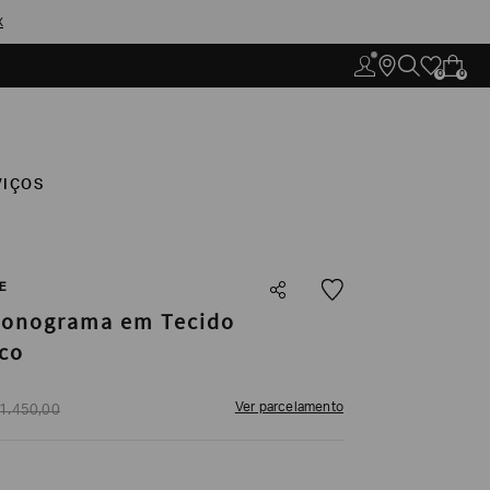
X
0
0
VIÇOS
E
Monograma em Tecido
co
Ver parcelamento
1
.
450
,
00