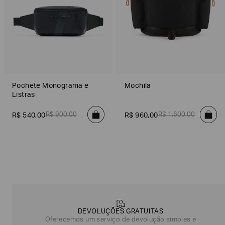
Pochete Monograma e
Mochila
Listras
R$
900
,
00
R$
1
.
600
,
00
R$
540
,
00
R$
960
,
00
Poderia
nos
contar
mais
sobre
você?
DEVOLUÇÕES GRATUITAS
Oferecemos um serviço de devolução simples e
NOME*
SOBRENOME*