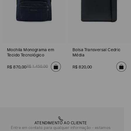
Mochila Monograma em
Bolsa Transversal Cedric
Tecido Tecnológico
Média
R$
1
.
450
,
00
R$
870
,
00
R$
820
,
00
ATENDIMENTO AO CLIENTE
Entre em contato para qualquer informação - estamos