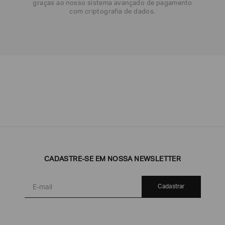
graças ao nosso sistema avançado de pagamento
com criptografia de dados.
Emporio
EA7
Armani
Armani
Exchange
Produtos
Armani/Silos
Armani
CADASTRE-SE EM NOSSA NEWSLETTER
Masculinos
Values
Cadastrar