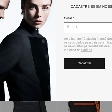
CADASTRE-SE EM NOS
Não sei meu CEP
E-MAIL*
Os preços, prazos 
em consulta.
DEVOLUÇÃO
Ao clicar em "Cadastrar", você d
Para a Devolução de
os seus dados pessoais sejam trat
contados do recebi
na newsletter personalizada da G
(trinta) dias corri
indicado na
Política
.
Para realizar essa 
RECOMENDADOS
Para mais informaç
Cadastrar
Política de Trocas
40%
40%