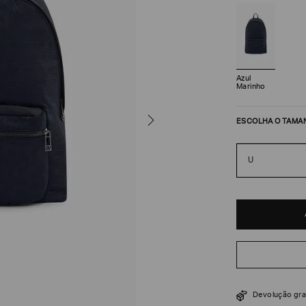
Azul
Marinho
ESCOLHA O TAMA
U
R$
870
R$
1
.
450
Devolução gra