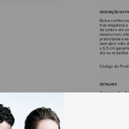
DESCRIÇÃO DO P
Bolsa confeccio
traz elegância e
de ombro em co
mesmo tom, ofer
praticidade e es
sem abrir mão 
x 6,5 cm garant
dia ou ocasiões 
Código do Pro
DETALHES
Composição: Po
FRETE + DEVOLU
CALCULAR FRETE