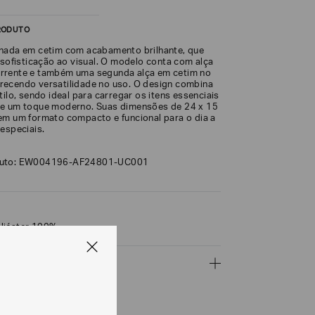
RODUTO
nada em cetim com acabamento brilhante, que
 sofisticação ao visual. O modelo conta com alça
rrente e também uma segunda alça em cetim no
ecendo versatilidade no uso. O design combina
tilo, sendo ideal para carregar os itens essenciais
de um toque moderno. Suas dimensões de 24 x 15
em um formato compacto e funcional para o dia a
especiais.
duto: EW004196-AF24801-UC001
liéster 100%
ÇÕES