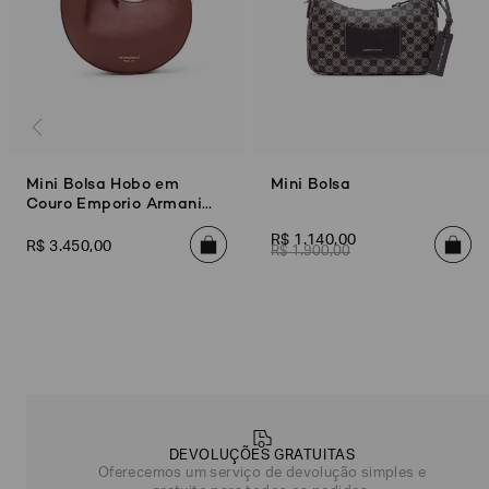
Mini Bolsa Hobo em
Mini Bolsa
Couro Emporio Armani
1981
R$
1
.
140
,
00
R$
3
.
450
,
00
R$
1
.
900
,
00
Poderia
nos
contar
mais
sobre
você?
DEVOLUÇÕES GRATUITAS
Oferecemos um serviço de devolução simples e
NOME*
SOBRENOME*