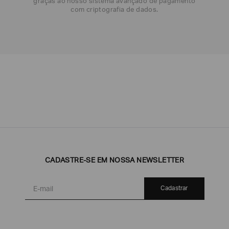
graças ao nosso sistema avançado de pagamento
com criptografia de dados.
Emporio
EA7
Armani
Armani
Exchange
Produtos
Armani/Silos
Armani
CADASTRE-SE EM NOSSA NEWSLETTER
Masculinos
Values
Cadastrar