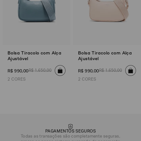
Bolsa Tiracolo com Alça
Bolsa Tiracolo com Alça
Ajustável
Ajustável
R$
1
.
650
,
00
R$
1
.
650
,
00
R$
990
,
00
R$
990
,
00
2 CORES
2 CORES
Azul Claro
Bege/Marrom
Bege/Marrom
Azul Claro
PAGAMENTOS SEGUROS
Todas as transações são completamente seguras,
DATA DE NASCIMENTO*