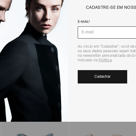
CADASTRE-SE EM NOS
Não sei meu CEP
E-MAIL*
Os preços, prazos 
em consulta.
DEVOLUÇÃO
Para a Devolução de
Ao clicar em "Cadastrar", você d
contados do recebi
os seus dados pessoais sejam trat
na newsletter personalizada da G
(trinta) dias corri
indicado na
Política
.
Para realizar essa 
RECOMENDADOS
Para mais informaç
Cadastrar
Política de Trocas
EXCLUSIVIDADE
EXCLUSIVIDADE
ONLINE
ONLINE
40%
40%