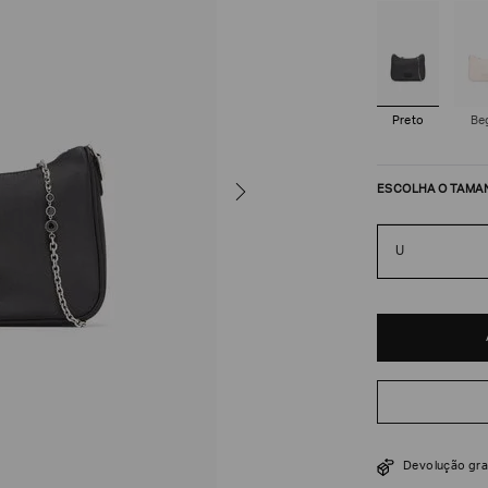
Preto
Be
ESCOLHA O TAMA
U
R$
3
.
150
Devolução gra