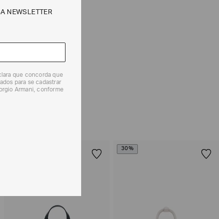
CALCULAR
SA NEWSLETTER
e tipos de entrega são válidos apenas para este produto
 produtos, o prazo é de até 7 (sete) dias corridos,
eclara que concorda que
mento dos Produtos. E a troca pode ser feita em até 30
ados para se cadastrar
iorgio Armani, conforme
dos, a partir do seu recebimento sem custos adicionais.
solicitação Preencha o
Formulário de Devolução
.
ões sobre as condições de troca ou devolução, consulte a
 e Devoluções
.
30%
30%