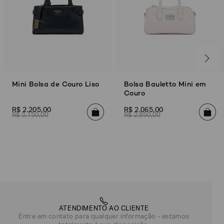
Mini Bolsa de Couro Liso
Bolsa Bauletto Mini em
Couro
R$
2
.
205
,
00
R$
2
.
065
,
00
R$
3
.
150
,
00
R$
2
.
950
,
00
ATENDIMENTO AO CLIENTE
Entre em contato para qualquer informação - estamos