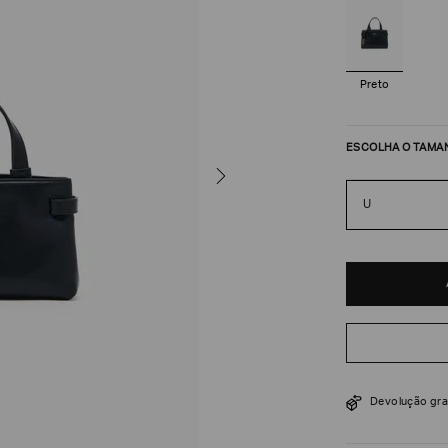
Preto
ESCOLHA O TAMA
U
R$
2
.
205
$
3
.
150
Devolução gra