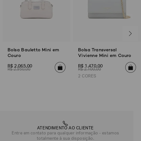
Bolsa Bauletto Mini em
Bolsa Transversal
Couro
Vivienne Mini em Couro
R$
2
.
065
,
00
R$
1
.
470
,
00
R$
2
.
950
,
00
R$
2
.
100
,
00
2 CORES
Cinza
Preto
ATENDIMENTO AO CLIENTE
Entre em contato para qualquer informação - estamos
totalmente à sua disposição.