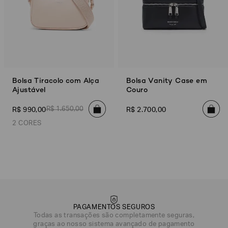
Bolsa Tiracolo com Alça
Bolsa Vanity Case em
Ajustável
Couro
R$
1
.
650
,
00
R$
990
,
00
R$
2
.
700
,
00
2 CORES
Bege/Marrom
Azul Claro
PAGAMENTOS SEGUROS
Todas as transações são completamente seguras,
DATA DE NASCIMENTO*
graças ao nosso sistema avançado de pagamento