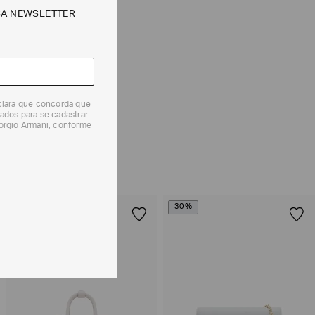
SA NEWSLETTER
e tipos de entrega são válidos apenas para este produto
 produtos, o prazo é de até 7 (sete) dias corridos,
eclara que concorda que
mento dos Produtos. E a troca pode ser feita em até 30
ados para se cadastrar
dos, a partir do seu recebimento sem custos adicionais.
iorgio Armani, conforme
solicitação Preencha o
Formulário de Devolução
.
ões sobre as condições de troca ou devolução, consulte a
 e Devoluções
.
30%
30%