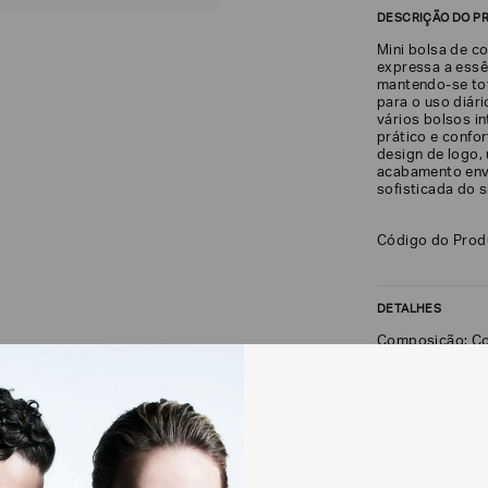
DESCRIÇÃO DO P
Mini bolsa de c
expressa a essên
mantendo-se tot
para o uso diári
vários bolsos i
prático e confor
design de logo,
acabamento enve
sofisticada do 
Código do Pro
DETALHES
Composição: Co
FRETE + DEVOLU
CALCULAR FRETE