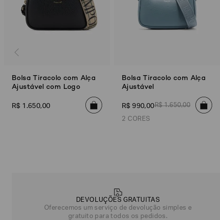
Bolsa Tiracolo com Alça
Bolsa Tiracolo com Alça
Ajustável com Logo
Ajustável
R$
1
.
650
,
00
R$
1
.
650
,
00
R$
990
,
00
2 CORES
Poderia
Azul Claro
Bege/Marrom
nos
contar
mais
sobre
você?
DEVOLUÇÕES GRATUITAS
Oferecemos um serviço de devolução simples e
NOME*
SOBRENOME*
gratuito para todos os pedidos.