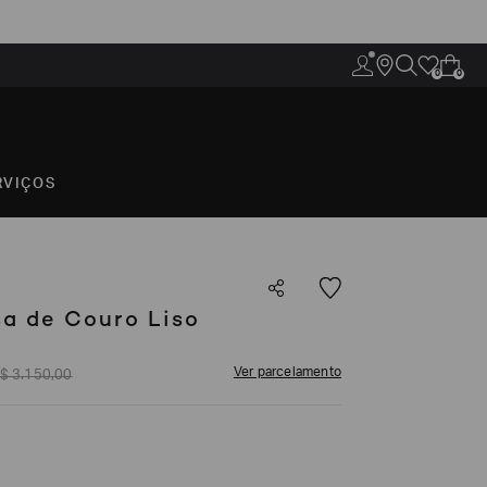
0
0
RVIÇOS
sa de Couro Liso
Ver parcelamento
$
3
.
150
,
00