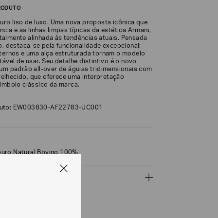
RODUTO
ouro liso de luxo. Uma nova proposta icônica que
cia e as linhas limpas típicas da estética Armani,
almente alinhada às tendências atuais. Pensada
o, destaca-se pela funcionalidade excepcional:
nternos e uma alça estruturada tornam o modelo
tável de usar. Seu detalhe distintivo é o novo
 um padrão all‑over de águias tridimensionais com
lhecido, que oferece uma interpretação
símbolo clássico da marca.
duto: EW003830-AF22783-UC001
uro Natural Bovino 100%
ÇÕES
CALCULAR