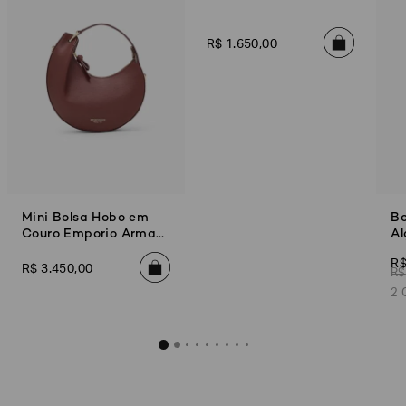
R$
1
.
650
,
00
Mini Bolsa Hobo em
Bo
Couro Emporio Armani
Al
1981
R
R$
3
.
450
,
00
R$
2 