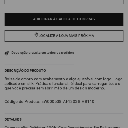
EA7
Armani
ADICIONAR À SACOLA DE COMPRAS
Exchange
Produtos
Femininos
LOCALIZE A LOJA MAIS PRÓXIMA
Produtos
Masculinos
Devolução gratuita em todos os pedidos
Armani/Silos
Armani
DESCRIÇÃO DO PRODUTO
Values
Bolsa de ombro com acabamento e alça ajustável com logo. Logo
aplicado em silk. Prática e funcional, é ideal para carregar tudo o
Confirmar
que você precisa sem abrir mão de um design moderno.
suas
preferências
Código do Produto: EW000539-AF12036-M9110
DETALHES