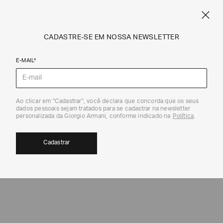
SPRING SUMMER SALE
ARMANI.COM.BR
0
CADASTRE-SE EM NOSSA NEWSLETTER
E-MAIL*
Mini Bolsas e Clutches
Ao clicar em "Cadastrar", você declara que concorda que os seus
dados pessoais sejam tratados para se cadastrar na newsletter
EXCLUSIVIDADE ONLINE
40%
personalizada da Giorgio Armani, conforme indicado na
Política
.
Cadastrar