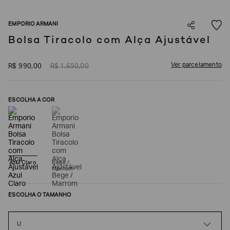
SOBRENOME*
EMPORIO ARMANI
Bolsa Tiracolo com Alça Ajustável
DATA
DE
NASCIMENTO*
Ver parcelamento
R$
990
,
00
R$
1
.
650
,
00
ESCOLHA A COR
Estou
interessado
nas
seguintes
Marcas
e
tópicos
:
Azul Claro
Bege /
Marrom
Selecionar
todos
ESCOLHA O TAMANHO
Giorgio
Armani
Emporio
U
Armani