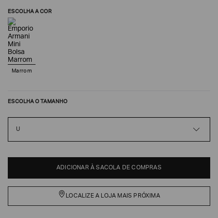
ESCOLHA A COR
Marrom
ESCOLHA O TAMANHO
U
Poderia
nos
contar
mais
sobre
ADICIONAR À SACOLA DE COMPRAS
você?
NOME*
LOCALIZE A LOJA MAIS PRÓXIMA