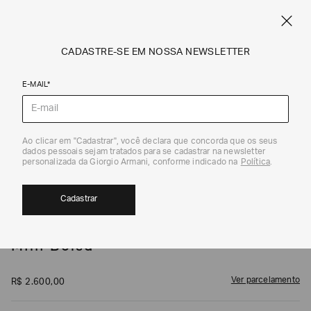
SPRING SUMMER SALE
ARMANI.COM.BR
0
CADASTRE-SE EM NOSSA NEWSLETTER
E-MAIL*
Bolsas Transversais
1
/
7
Ao clicar em "Cadastrar", você declara que concorda que os seus
dados pessoais sejam tratados para se cadastrar na newsletter
personalizada da Giorgio Armani, conforme indicado na
Política
.
Cadastrar
EMPORIO ARMANI
Mini Bolsa
Ver parcelamento
R$
2
.
600
,
00