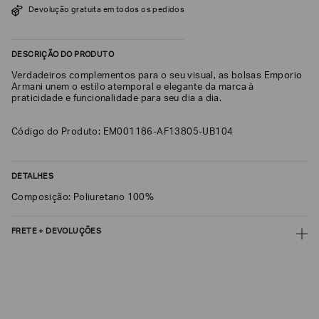
Devolução gratuita em todos os pedidos
SOBRENOME*
DESCRIÇÃO DO PRODUTO
DATA
Verdadeiros complementos para o seu visual, as bolsas Emporio
DE
NASCIMENTO*
Armani unem o estilo atemporal e elegante da marca à
praticidade e funcionalidade para seu dia a dia.
Código do Produto: EM001186-AF13805-UB104
Estou
interessado
DETALHES
nas
seguintes
Composição: Poliuretano 100%
Marcas
e
tópicos
:
FRETE + DEVOLUÇÕES
Selecionar
todos
CALCULAR FRETE
Giorgio
Armani
CALCULAR
Emporio
Não sei meu CEP
Armani