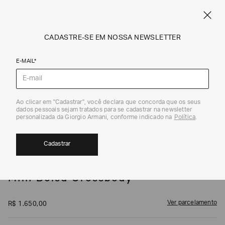
SPRING SUMMER SALE
ARMANI.COM.BR
0
CADASTRE-SE EM NOSSA NEWSLETTER
E-MAIL*
Mini Bolsas e Clutches
1
/
5
Ao clicar em "Cadastrar", você declara que concorda que os seus
dados pessoais sejam tratados para se cadastrar na newsletter
personalizada da Giorgio Armani, conforme indicado na
Política
.
Cadastrar
EMPORIO ARMANI
Mini Bolsa Crossbody
Ver parcelamento
R$
1
.
650
,
00