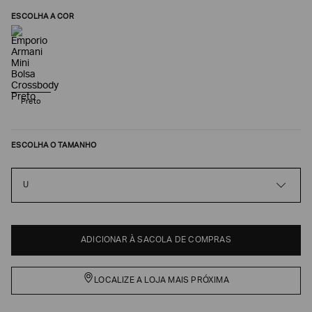
ESCOLHA A COR
Preto
ESCOLHA O TAMANHO
U
Poderia
nos
contar
mais
sobre
ADICIONAR À SACOLA DE COMPRAS
você?
NOME*
LOCALIZE A LOJA MAIS PRÓXIMA