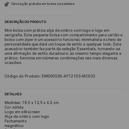
Devolução gratuita em todos os pedidos
SOBRENOME*
DESCRIÇÃO DO PRODUTO
DATA
Mini bolsa com prática alça de ombro com logo e logo em
DE
NASCIMENTO*
serigrafia. Esta pequena bolsa com compartimento para cartão e
bolso com zíper é um acessório funcional, minimalista e cheio de
personalidade que dará um toque de estilo a qualquer look. Este
acessório também faz parte da seleção Essentials, tornando-se
uma afirmação de estilo duradouro: ao mesmo tempo elegante e
prático, funciona em inúmeras combinações nas mais diversas
ocasiões.
Estou
interessado
nas
Código do Produto: EW000538-AF12103-MC032
seguintes
Marcas
e
tópicos
:
DETALHES
Selecionar
todos
Medidas: 19,5 x 12,5 x 4,5 cm
Cor sólida
Giorgio
Logo em silkscreen
Armani
Alça de ombro com logo
Fechamento
Emporio
magnético
Armani