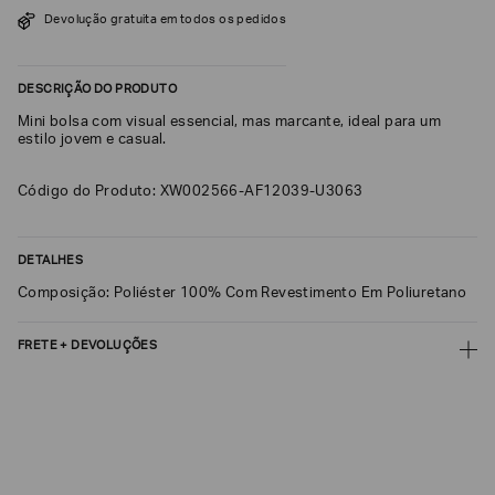
SOBRENOME*
Devolução gratuita em todos os pedidos
DESCRIÇÃO DO PRODUTO
DATA
DE
Mini bolsa com visual essencial, mas marcante, ideal para um
NASCIMENTO*
estilo jovem e casual.
Código do Produto: XW002566-AF12039-U3063
Estou
DETALHES
interessado
nas
Composição: Poliéster 100% Com Revestimento Em Poliuretano
seguintes
Marcas
e
tópicos
:
FRETE + DEVOLUÇÕES
Selecionar
CALCULAR FRETE
todos
Giorgio
CALCULAR
Armani
Não sei meu CEP
Emporio
Armani