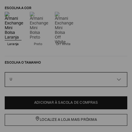
ESCOLHA A COR
Laranja
Preto
Off White
ESCOLHA O TAMANHO
Poderia
U
nos
contar
mais
sobre
você?
ADICIONAR À SACOLA DE COMPRAS
NOME*
LOCALIZE A LOJA MAIS PRÓXIMA