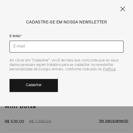
CUPOM SALE10: +10% OFF ADICIONAL NAS EXCLUSIVIDADES ONLINE
EM SALE A|X
ARMANI.COM.BR
0
CADASTRE-SE EM NOSSA NEWSLETTER
E-MAIL*
Bolsas
1
/
6
Ao clicar em "Cadastrar", você declara que concorda que os seus
dados pessoais sejam tratados para se cadastrar na newsletter
40%
personalizada da Giorgio Armani, conforme indicado na
Política
.
Cadastrar
ARMANI EXCHANGE
Mini Bolsa
Ver parcelamento
R$
630
,
00
R$
1
.
050
,
00