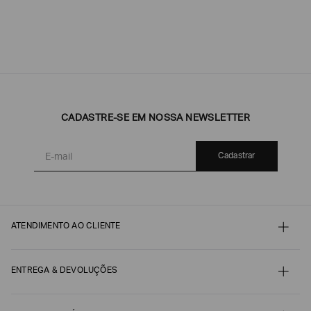
CADASTRE-SE EM NOSSA NEWSLETTER
Cadastrar
ATENDIMENTO AO CLIENTE
Contato
Meu pedido
Minha conta
ENTREGA & DEVOLUÇÕES
Pagamento
Nossos serviços
Envio e Embalagem
Guia de Tamanhos
Acompanhe seu Pedido
Guia de Cuidados