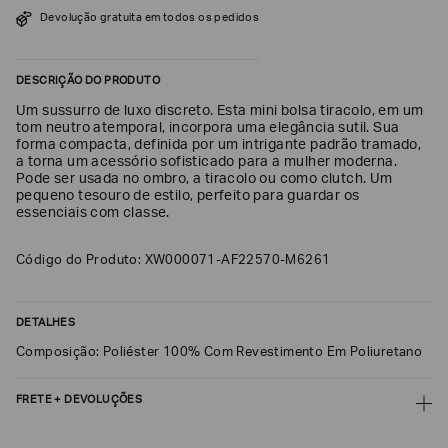
SOBRENOME*
Devolução gratuita em todos os pedidos
DESCRIÇÃO DO PRODUTO
DATA
DE
Um sussurro de luxo discreto. Esta mini bolsa tiracolo, em um
NASCIMENTO*
tom neutro atemporal, incorpora uma elegância sutil. Sua
forma compacta, definida por um intrigante padrão tramado,
a torna um acessório sofisticado para a mulher moderna.
Pode ser usada no ombro, a tiracolo ou como clutch. Um
pequeno tesouro de estilo, perfeito para guardar os
essenciais com classe.
Estou
interessado
nas
Código do Produto: XW000071-AF22570-M6261
seguintes
Marcas
e
tópicos
:
DETALHES
Selecionar
todos
Composição: Poliéster 100% Com Revestimento Em Poliuretano
Giorgio
Armani
FRETE + DEVOLUÇÕES
Emporio
CALCULAR FRETE
Armani