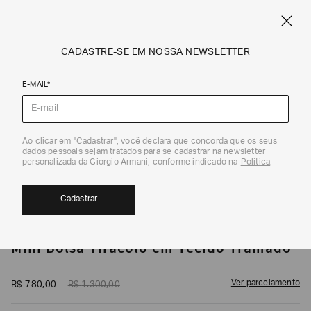
CUPOM SALE10: +10% OFF ADICIONAL NAS EXCLUSIVIDADES ONLINE
EM SALE A|X
ARMANI.COM.BR
0
CADASTRE-SE EM NOSSA NEWSLETTER
E-MAIL*
Bolsas
1
/
6
Ao clicar em "Cadastrar", você declara que concorda que os seus
dados pessoais sejam tratados para se cadastrar na newsletter
40%
personalizada da Giorgio Armani, conforme indicado na
Política
.
Cadastrar
ARMANI EXCHANGE
Mini Bolsa Tiracolo em Tecido Tramado
Ver parcelamento
R$
780
,
00
R$
1
.
300
,
00