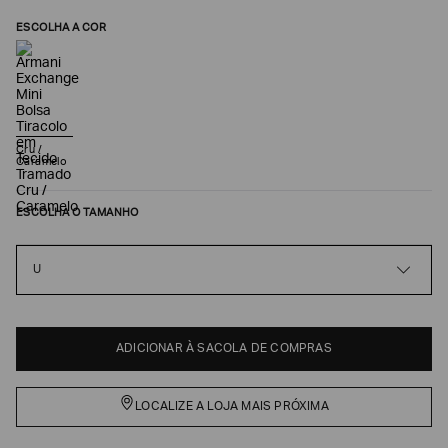
ESCOLHA A COR
Cru /
Caramelo
ESCOLHA O TAMANHO
Poderia
U
nos
contar
mais
sobre
você?
ADICIONAR À SACOLA DE COMPRAS
NOME*
LOCALIZE A LOJA MAIS PRÓXIMA