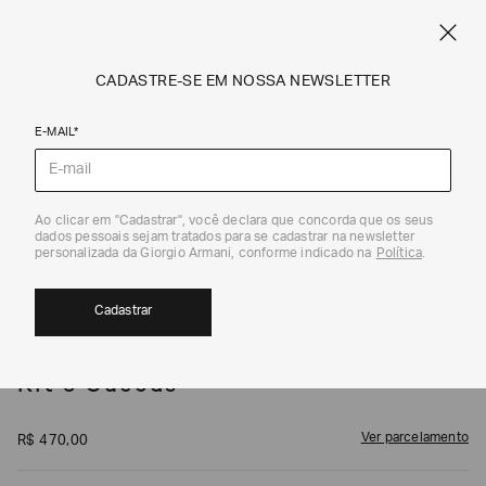
SPRING SUMMER SALE
ARMANI.COM.BR
0
CADASTRE-SE EM NOSSA NEWSLETTER
E-MAIL*
Cuecas
1
/
2
Ao clicar em "Cadastrar", você declara que concorda que os seus
dados pessoais sejam tratados para se cadastrar na newsletter
EXCLUSIVIDADE ONLINE
personalizada da Giorgio Armani, conforme indicado na
Política
.
Cadastrar
EMPORIO ARMANI
Kit 3 Cuecas
Ver parcelamento
R$
470
,
00