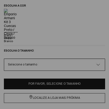
ESCOLHA A COR
Preto /
Cinza /
Branco
ESCOLHA O TAMANHO
Selecione o tamanho
Poderia
nos
contar
mais
sobre
POR FAVOR, SELECIONE O TAMANHO
você?
NOME*
LOCALIZE A LOJA MAIS PRÓXIMA