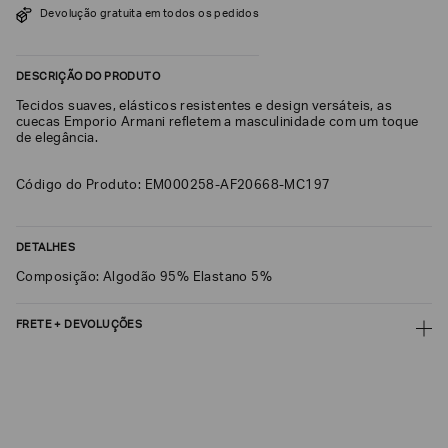
Devolução gratuita em todos os pedidos
SOBRENOME*
DESCRIÇÃO DO PRODUTO
DATA
Tecidos suaves, elásticos resistentes e design versáteis, as
DE
NASCIMENTO*
cuecas Emporio Armani refletem a masculinidade com um toque
de elegância.
Código do Produto: EM000258-AF20668-MC197
Estou
interessado
DETALHES
nas
seguintes
Composição: Algodão 95% Elastano 5%
Marcas
e
tópicos
:
FRETE + DEVOLUÇÕES
Selecionar
todos
CALCULAR FRETE
Giorgio
Armani
CALCULAR
Emporio
Não sei meu CEP
Armani