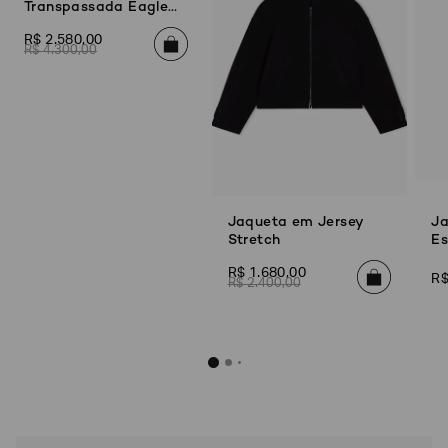
Transpassada Eagle
Club em Popeline
R$
2
.
580
,
00
R$
4
.
300
,
00
Jaqueta em Jersey
Ja
Stretch
Es
R$
1
.
680
,
00
R
R$
2
.
400
,
00