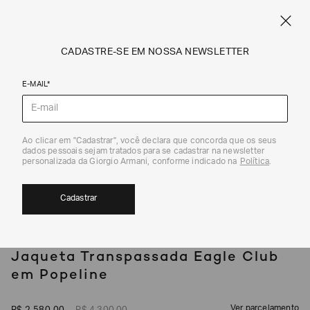
SPRING SUMMER SALE
ARMANI.COM.BR
0
CADASTRE-SE EM NOSSA NEWSLETTER
E-MAIL*
Jaquetas e Casacos
Ao clicar em "Cadastrar", você declara que concorda que os seus
1
/
5
dados pessoais sejam tratados para se cadastrar na newsletter
EXCLUSIVIDADE ONLINE
40%
personalizada da Giorgio Armani, conforme indicado na
Política
.
Cadastrar
EMPORIO ARMANI
Jaqueta Transpassada Eagle Club
em Popeline
Ver parcelamento