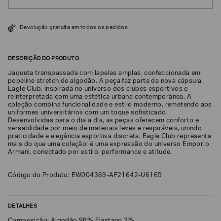
SOBRENOME*
Devolução gratuita em todos os pedidos
DATA
DE
DESCRIÇÃO DO PRODUTO
NASCIMENTO*
Jaqueta transpassada com lapelas amplas, confeccionada em
popeline stretch de algodão. A peça faz parte da nova cápsula
Eagle Club, inspirada no universo dos clubes esportivos e
reinterpretada com uma estética urbana contemporânea. A
coleção combina funcionalidade e estilo moderno, remetendo aos
uniformes universitários com um toque sofisticado.
Estou
interessado
Desenvolvidas para o dia a dia, as peças oferecem conforto e
nas
versatilidade por meio de materiais leves e respiráveis, unindo
seguintes
praticidade e elegância esportiva discreta. Eagle Club representa
Marcas
mais do que uma coleção: é uma expressão do universo Emporio
e
tópicos
:
Armani, conectado por estilo, performance e atitude.
Selecionar
todos
Código do Produto: EW004369-AF21642-U6165
Giorgio
Armani
DETALHES
Emporio
Armani