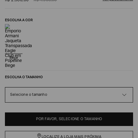
R$
2
.
580
,
00
R$
4
.
300
,
00
ESCOLHA A COR
Bege
ESCOLHA O TAMANHO
Poderia
nos
contar
Selecione o tamanho
mais
sobre
você?
NOME*
POR FAVOR, SELECIONE O TAMANHO
LOCALIZE A LOJA MAIS PRÓXIMA