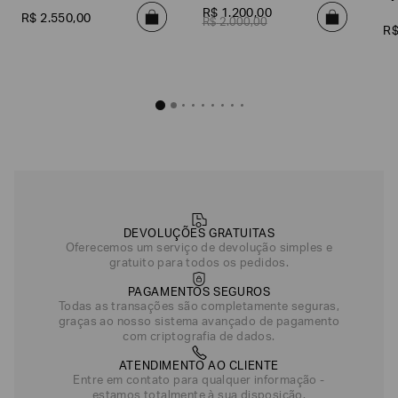
R$
1
.
200
,
00
R$
2
.
550
,
00
R$
2
.
000
,
00
R
DEVOLUÇÕES GRATUITAS
Oferecemos um serviço de devolução simples e
gratuito para todos os pedidos.
PAGAMENTOS SEGUROS
Todas as transações são completamente seguras,
graças ao nosso sistema avançado de pagamento
com criptografia de dados.
ATENDIMENTO AO CLIENTE
Entre em contato para qualquer informação -
estamos totalmente à sua disposição.