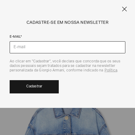
CUPOM SALE10: +10% OFF ADICIONAL NAS EXCLUSIVIDADES ONLINE
EM SALE A|X
ARMANI.COM.BR
0
CADASTRE-SE EM NOSSA NEWSLETTER
E-MAIL*
Jaquetas e Casacos
Ao clicar em "Cadastrar", você declara que concorda que os seus
dados pessoais sejam tratados para se cadastrar na newsletter
40%
personalizada da Giorgio Armani, conforme indicado na
Política
.
Cadastrar