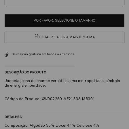
EA7
Armani
POR FAVOR, SELECIONE O TAMANHO
Exchange
Produtos
Femininos
LOCALIZE A LOJA MAIS PRÓXIMA
Produtos
Masculinos
Devolução gratuita em todos os pedidos
Armani/Silos
Armani
Values
DESCRIÇÃO DO PRODUTO
Jaqueta jeans de charme versátil e alma metropolitana, símbolo
de energia e liberdade.
Confirmar
suas
preferências
Código do Produto: XW002260-AF21338-MB001
DETALHES
Composição: Algodão 55% Liocel 41% Celulose 4%