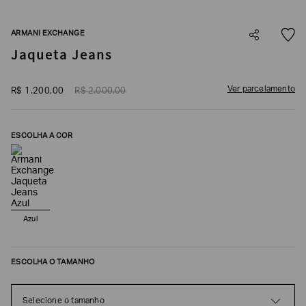
SOBRENOME*
ARMANI EXCHANGE
Jaqueta Jeans
DATA
DE
NASCIMENTO*
Ver parcelamento
R$
1
.
200
,
00
R$
2
.
000
,
00
ESCOLHA A COR
Estou
interessado
nas
seguintes
Marcas
e
tópicos
:
Azul
Selecionar
todos
Giorgio
ESCOLHA O TAMANHO
Armani
Emporio
Selecione o tamanho
Armani